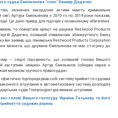
ого судьи Емельянова "спас" банкир Дядечко
ства, зазначені закордонні активи мають кримінальне
й сім'ї Артура Ємельянова з 2010-го по 2014 роки показав,
ди. Це дало привід для підозри у незаконному збагаченні.
знімали, то повертали арешт на рахунки Restwood Products
Сергій Дядечко, колишній співвласник збанкрутілого банку
ку він заявив, що панамська Restwood Products Corporation
ушені визнати, що дружина Ємельянова не має стосунку до
озир – слідчі підозрюють, що колишній голова Вищого
ій заступник «вишки» Артур Ємельянов (обидва наразі є
калі механізм «ручного правосуддя».
ем «фактично підпорядкував собі систему прийняття судових
езаконного втручання в автоматизовану систему розподілу
подарських судів Генпрокуратура вважає штучними.
 екс-голові Вищого госпсуду України Татькову та його
 прийняття судових рішень