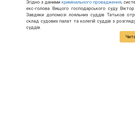
Згідно з даними
кримінального провадження
, сист
екс-голова Вищого господарського суду Віктор
Завдяки допомозі лояльних суддів Татьков отр
склад судових палат та колегій суддів з розгляд
суддів.
Чит