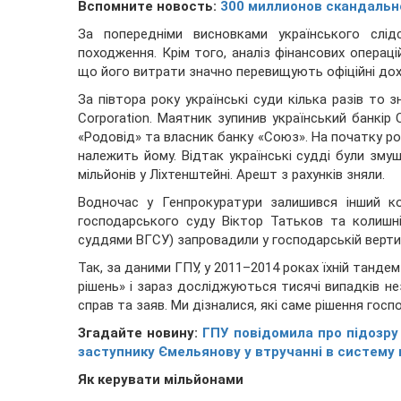
Вспомните новость:
300 миллионов скандальн
За попередніми висновками українського слід
походження. Крім того, аналіз фінансових операці
що його витрати значно перевищують офіційні дохо
За півтора року українські суди кілька разів то 
Corporation. Маятник зупинив український банкір 
«Родовід» та власник банку «Союз». На початку ро
належить йому. Відтак українські судді були зм
мільйонів у Ліхтенштейні. Арешт з рахунків зняли.
Водночас у Генпрокуратури залишився інший к
господарського суду Віктор Татьков та колишн
суддями ВГСУ) запровадили у господарській верти
Так, за даними ГПУ, у 2011–2014 роках їхній танд
рішень» і зараз досліджуються тисячі випадків н
справ та заяв. Ми дізналися, які саме рішення гос
Згадайте новину:
ГПУ повідомила про підозру
заступнику Ємельянову у втручанні в систему
Як керувати мільйонами