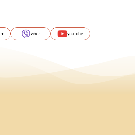
am
viber
youtube