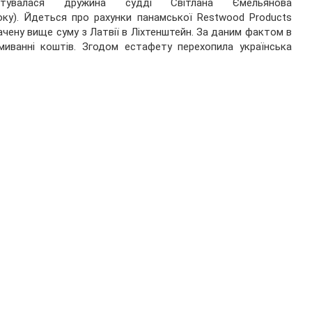
стувалася дружина судді Світлана Ємельянова
оку). Йдеться про рахунки панамської Restwood Products
ачену вище суму з Латвії в Ліхтенштейн. За даним фактом в
миванні коштів. Згодом естафету перехопила українська