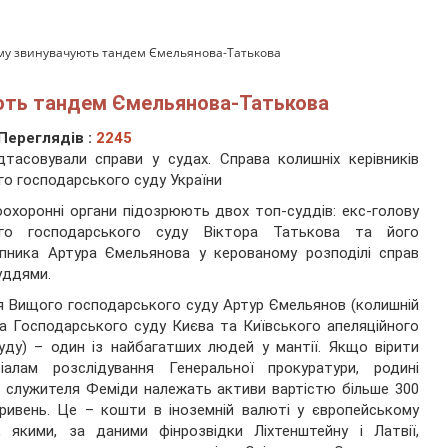
ому звинувачують тандем Ємельянова-Татькова
ують тандем Ємельянова-Татькова
Переглядів :
2245
дтасовували справи у судах. Справа колишніх керівників
о господарського суду України
охоронні органи підозрюють двох топ-суддів: екс-голову
го господарського суду Віктора Татькова та його
пника Артура Ємельянова у керованому розподілі справ
уддями.
 Вищого господарського суду Артур Ємельянов (колишній
а Господарського суду Києва та Київського апеляційного
уду) – один із найбагатших людей у мантії. Якщо вірити
ріалам розслідування Генеральної прокуратури, родині
 служителя Феміди належать активи вартістю більше 300
ривень. Це – кошти в іноземній валюті у європейському
, якими, за даними фінрозвідки Ліхтенштейну і Латвії,