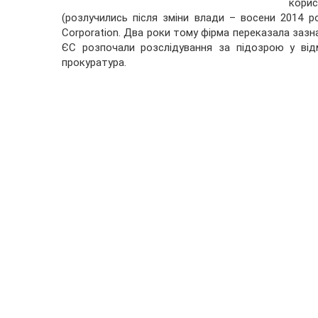
кори
(розлучились після зміни влади – восени 2014 р
Corporation. Два роки тому фірма переказала зазн
ЄС розпочали розслідування за підозрою у від
прокуратура.