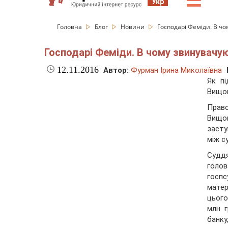
☰
Укр
Головна
Блог
Новини
Господарі Феміди. В ч
Господарі Феміди. В чому звинувач
12.11.2016
Автор:
Фурман Ірина Миколаївна
Як пі
Вищог
Право
Вищо
засту
між с
Суддя
голов
госпс
мате
цього
млн г
банку