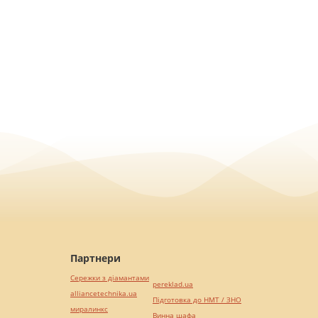
Партнери
Сережки з діамантами
pereklad.ua
alliancetechnika.ua
Підготовка до НМТ / ЗНО
миралинкс
Винна шафа