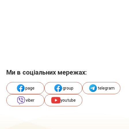
Ми в соціальних мережах:
page
group
telegram
viber
youtube