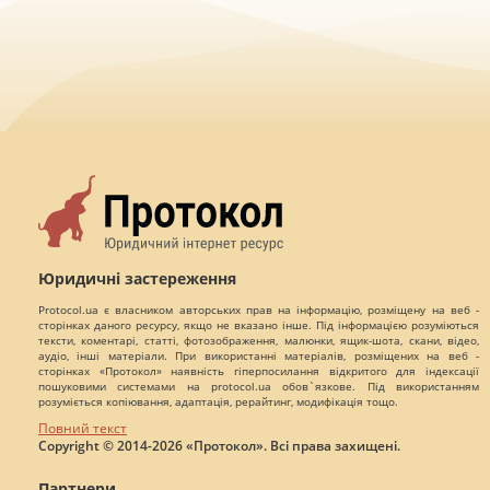
Юридичні застереження
Protocol.ua є власником авторських прав на інформацію, розміщену на веб -
сторінках даного ресурсу, якщо не вказано інше. Під інформацією розуміються
тексти, коментарі, статті, фотозображення, малюнки, ящик-шота, скани, відео,
аудіо, інші матеріали. При використанні матеріалів, розміщених на веб -
сторінках «Протокол» наявність гіперпосилання відкритого для індексації
пошуковими системами на protocol.ua обов`язкове. Під використанням
розуміється копіювання, адаптація, рерайтинг, модифікація тощо.
Повний текст
Copyright © 2014-2026 «Протокол». Всі права захищені.
Партнери