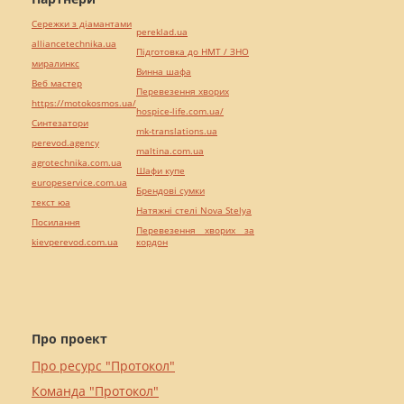
Сережки з діамантами
pereklad.ua
alliancetechnika.ua
Підготовка до НМТ / ЗНО
миралинкс
Винна шафа
Веб мастер
Перевезення хворих
https://motokosmos.ua/
hospice-life.com.ua/
Синтезатори
mk-translations.ua
perevod.agency
maltina.com.ua
agrotechnika.com.ua
Шафи купе
europeservice.com.ua
Брендові сумки
текст юа
Натяжні стелі Nova Stelya
Посилання
Перевезення хворих за
kievperevod.com.ua
кордон
Про проект
Про ресурс "Протокол"
Команда "Протокол"