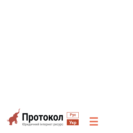
Рус
☰
Укр