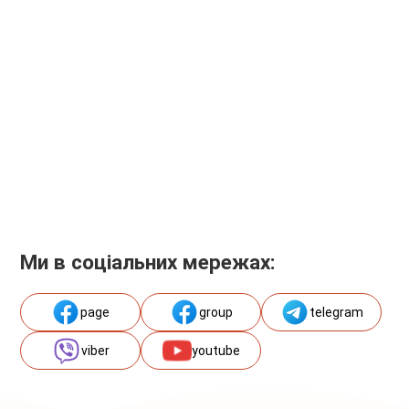
Ми в соціальних мережах:
page
group
telegram
viber
youtube