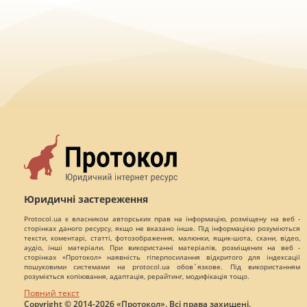
Юридичні застереження
Protocol.ua є власником авторських прав на інформацію, розміщену на веб -
сторінках даного ресурсу, якщо не вказано інше. Під інформацією розуміються
тексти, коментарі, статті, фотозображення, малюнки, ящик-шота, скани, відео,
аудіо, інші матеріали. При використанні матеріалів, розміщених на веб -
сторінках «Протокол» наявність гіперпосилання відкритого для індексації
пошуковими системами на protocol.ua обов`язкове. Під використанням
розуміється копіювання, адаптація, рерайтинг, модифікація тощо.
Повний текст
Copyright © 2014-2026 «Протокол». Всі права захищені.