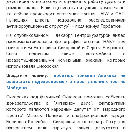
действовать по закону и оценивать работу другого в
рамках закона. Если оценивать ситуацию комплексно,
то сейчас происходит системная травля НАБУ и САП.
Нынешняя власть недовольна расследованиями
антикоррупционных структур", – подчеркнул Горбатюк.
На опубликованном 1 декабря Генпрокуратурой видео
продемонстрированы фотографии агентов НАБУ под
прикрытием Екатерины Сикорской и Сергея Боярского.
Были показаны также автомобили с
незаретушированными номерными знаками, которые
использовала Сикорская.
Згадайте новину:
Горбатюк призвал Авакова не
защищать подозреваемых в преступлениях против
Майдана
Сикорская под фамилией Сивоконь помогала собирать
доказательства в "янтарном деле", фигурантами
которого являются народный депутат от "Народного
фронта" Максим Поляков и внефракционный нардеп
Борислав Розенблат. Сикорская выполняла работу под
прикрытием, вела скрытую запись депутатов и