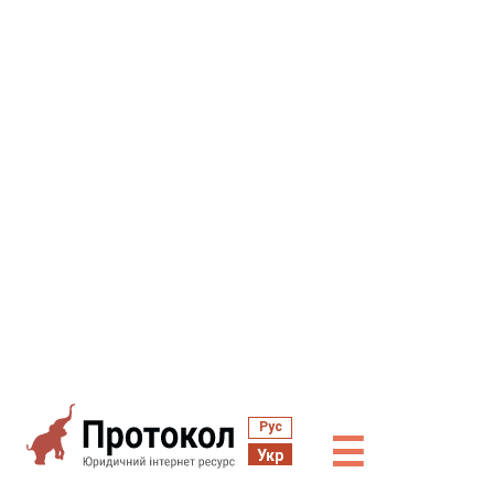
Рус
☰
Укр