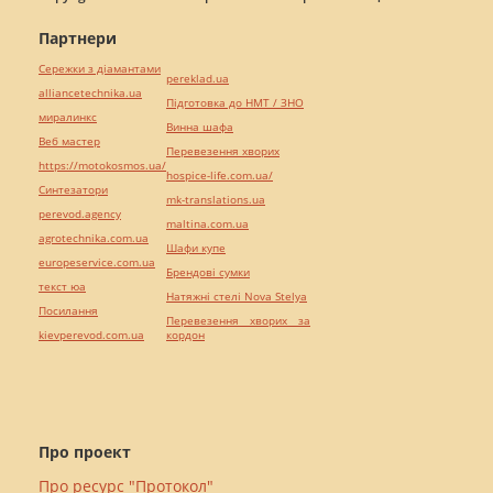
Партнери
Сережки з діамантами
pereklad.ua
alliancetechnika.ua
Підготовка до НМТ / ЗНО
миралинкс
Винна шафа
Веб мастер
Перевезення хворих
https://motokosmos.ua/
hospice-life.com.ua/
Синтезатори
mk-translations.ua
perevod.agency
maltina.com.ua
agrotechnika.com.ua
Шафи купе
europeservice.com.ua
Брендові сумки
текст юа
Натяжні стелі Nova Stelya
Посилання
Перевезення хворих за
kievperevod.com.ua
кордон
Про проект
Про ресурс "Протокол"