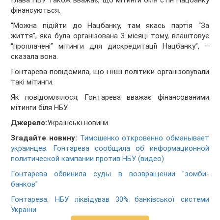
Глава НБУ також вважає, що мітинги біля стін Нацбанку
фінансуються.
“Можна підійти до Нацбанку, там якась партія “За
життя”, яка була організована 3 місяці тому, влаштовує
“проплачені” мітинги для дискредитації Нацбанку”, –
сказала вона.
Гонтарева повідомила, що і інші політики організовували
такі мітинги.
Як повідомлялося, Гонтарева вважає фінансованими
мітинги біля НБУ.
Джерело:
Українські новини
Згадайте новину:
Тимошенко откровенно обманывает
украинцев: Гонтарева сообщила об информационной
политической кампании против НБУ (видео)
Гонтарева обвинила суды в возвращении "зомби-
банков"
Гонтарева: НБУ ліквідував 30% банківської системи
України