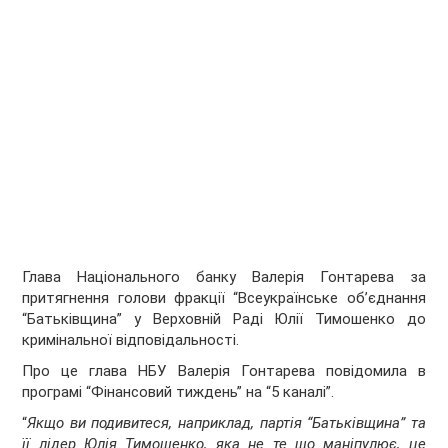
Глава Національного банку Валерія Гонтарева за
притягнення голови фракції “Всеукраїнське об’єднання
“Батьківщина” у Верховній Раді Юлії Тимошенко до
кримінальної відповідальності.
Про це глава НБУ Валерія Гонтарева повідомила в
програмі “Фінансовий тиждень” на “5 каналі”.
“
Якщо ви подивитеся, наприклад, партія “Батьківщина” та
її лідер Юлія Тимошенко, яка не те що маніпулює, це