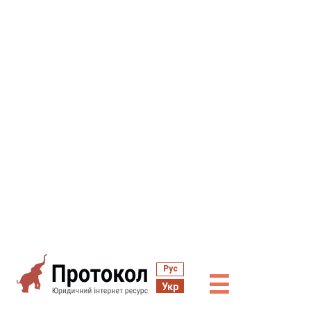
Рус
☰
Укр