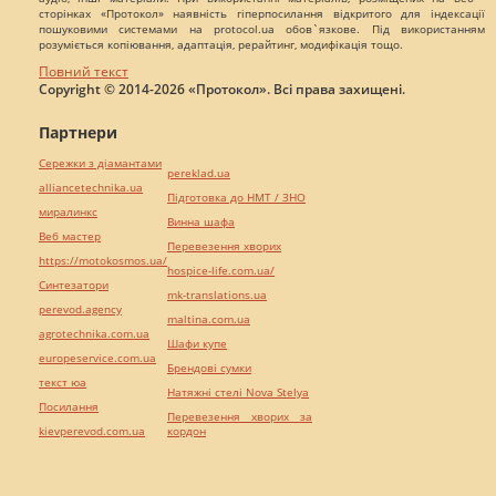
сторінках «Протокол» наявність гіперпосилання відкритого для індексації
пошуковими системами на protocol.ua обов`язкове. Під використанням
розуміється копіювання, адаптація, рерайтинг, модифікація тощо.
Повний текст
Copyright © 2014-2026 «Протокол». Всі права захищені.
Партнери
Сережки з діамантами
pereklad.ua
alliancetechnika.ua
Підготовка до НМТ / ЗНО
миралинкс
Винна шафа
Веб мастер
Перевезення хворих
https://motokosmos.ua/
hospice-life.com.ua/
Синтезатори
mk-translations.ua
perevod.agency
maltina.com.ua
agrotechnika.com.ua
Шафи купе
europeservice.com.ua
Брендові сумки
текст юа
Натяжні стелі Nova Stelya
Посилання
Перевезення хворих за
kievperevod.com.ua
кордон