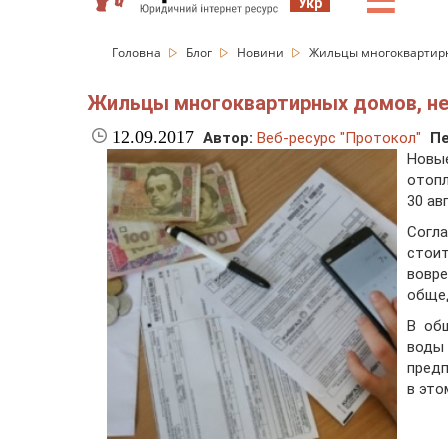
☰
Укр
Головна
Блог
Новини
Жильцы многоквартирн
Жильцы многоквартирных домов, не 
12.09.2017
Автор:
Веб-ресурс "Протокол"
Пе
Новы
отопл
30 ав
Согла
стои
вовр
общед
В об
воды
пред
в это