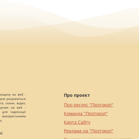
міщену на веб -
Про проект
цією розуміються
а, скани, відео,
Про ресурс "Протокол"
іщених на веб -
 для індексації
Команда "Протокол"
 використанням
о.
Карта Сайту
Реклама на "Протокол"
і.