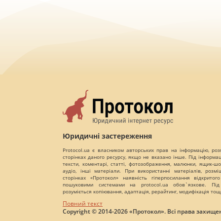
Юридичні застереження
Protocol.ua є власником авторських прав на інформацію, роз
сторінках даного ресурсу, якщо не вказано інше. Під інформа
тексти, коментарі, статті, фотозображення, малюнки, ящик-шот
аудіо, інші матеріали. При використанні матеріалів, розм
сторінках «Протокол» наявність гіперпосилання відкритого
пошуковими системами на protocol.ua обов`язкове. Під
розуміється копіювання, адаптація, рерайтинг, модифікація тощ
Повний текст
Copyright © 2014-2026 «Протокол». Всі права захищен