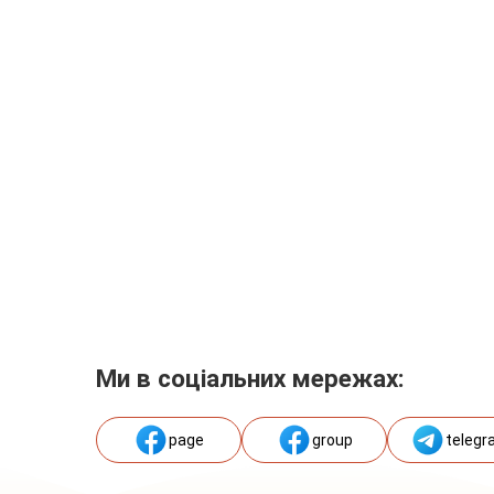
Ми в соціальних мережах:
page
group
telegr