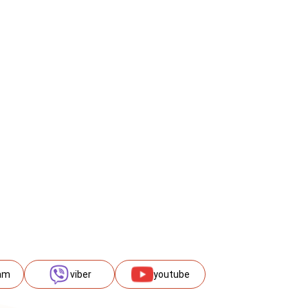
am
viber
youtube