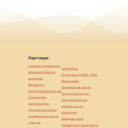
Партнери
Сережки з діамантами
pereklad.ua
alliancetechnika.ua
Підготовка до НМТ / ЗНО
миралинкс
Винна шафа
Веб мастер
Перевезення хворих
https://motokosmos.ua/
hospice-life.com.ua/
Синтезатори
mk-translations.ua
perevod.agency
maltina.com.ua
agrotechnika.com.ua
Шафи купе
europeservice.com.ua
Брендові сумки
текст юа
Натяжні стелі Nova Stelya