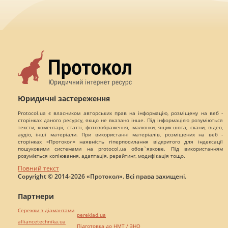
Юридичні застереження
Protocol.ua є власником авторських прав на інформацію, розміщену на веб -
сторінках даного ресурсу, якщо не вказано інше. Під інформацією розуміються
тексти, коментарі, статті, фотозображення, малюнки, ящик-шота, скани, відео,
аудіо, інші матеріали. При використанні матеріалів, розміщених на веб -
сторінках «Протокол» наявність гіперпосилання відкритого для індексації
пошуковими системами на protocol.ua обов`язкове. Під використанням
розуміється копіювання, адаптація, рерайтинг, модифікація тощо.
Повний текст
Copyright © 2014-2026 «Протокол». Всі права захищені.
Партнери
Сережки з діамантами
pereklad.ua
alliancetechnika.ua
Підготовка до НМТ / ЗНО