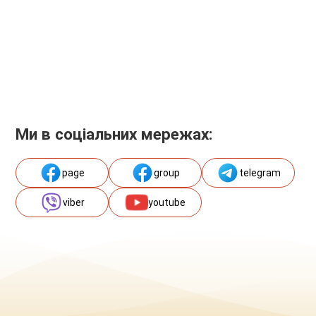
Ми в соціальних мережах:
page
group
telegram
viber
youtube