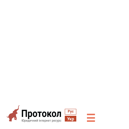
Рус
☰
Укр