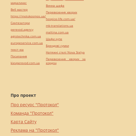
миралинкс
Винна шафа
Веб мастер
Перевезення хворих
https://motokosmos.ua/
hospice-life.com.ua/
Синтезатори
mk-translations.ua
perevod.agency
maltina.com.ua
agrotechnika.com.ua
Шафи купе
europeservice.com.ua
Брендові сумки
текст юа
Натяжні стелі Nova Stelya
Посилання
Перевезення хворих за
kievperevod.com.ua
кордон
Про проект
Про ресурс "Протокол"
Команда "Протокол"
Карта Сайту
Реклама на "Протокол"