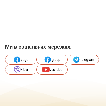
Ми в соціальних мережах:
page
group
telegram
viber
youtube