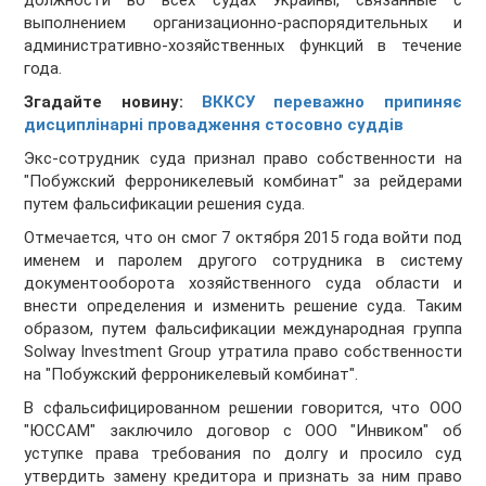
должности во всех судах Украины, связанные с
выполнением организационно-распорядительных и
административно-хозяйственных функций в течение
года.
Згадайте новину:
ВККСУ переважно припиняє
дисциплінарні провадження стосовно суддів
Экс-сотрудник суда признал право собственности на
"Побужский ферроникелевый комбинат" за рейдерами
путем фальсификации решения суда.
Отмечается, что он смог 7 октября 2015 года войти под
именем и паролем другого сотрудника в систему
документооборота хозяйственного суда области и
внести определения и изменить решение суда. Таким
образом, путем фальсификации международная группа
Solway Investment Group утратила право собственности
на "Побужский ферроникелевый комбинат".
В сфальсифицированном решении говорится, что ООО
"ЮССАМ" заключило договор с ООО "Инвиком" об
уступке права требования по долгу и просило суд
утвердить замену кредитора и признать за ним право