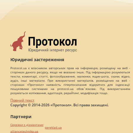
Юридичні застереження
Protocol.ua є власником авторських прав на інформацію, розміщену на веб -
сторінках даного ресурсу, якщо не вказано інше. Під інформацією розуміються
тексти, коментарі, статті, фотозображення, малюнки, ящик-шота, скани, відео,
аудіо, інші матеріали. При використанні матеріалів, розміщених на веб -
сторінках «Протокол» наявність гіперпосилання відкритого для індексації
пошуковими системами на protocol.ua обов`язкове. Під використанням
розуміється копіювання, адаптація, рерайтинг, модифікація тощо.
Повний текст
Copyright © 2014-2026 «Протокол». Всі права захищені.
Партнери
Сережки з діамантами
pereklad.ua
alliancetechnika.ua