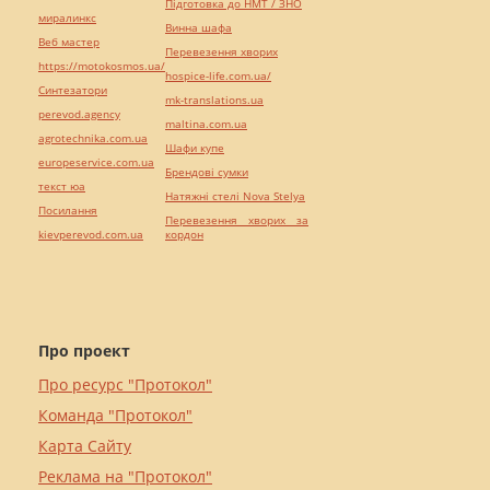
Підготовка до НМТ / ЗНО
миралинкс
Винна шафа
Веб мастер
Перевезення хворих
https://motokosmos.ua/
hospice-life.com.ua/
Синтезатори
mk-translations.ua
perevod.agency
maltina.com.ua
agrotechnika.com.ua
Шафи купе
europeservice.com.ua
Брендові сумки
текст юа
Натяжні стелі Nova Stelya
Посилання
Перевезення хворих за
kievperevod.com.ua
кордон
Про проект
Про ресурс "Протокол"
Команда "Протокол"
Карта Сайту
Реклама на "Протокол"