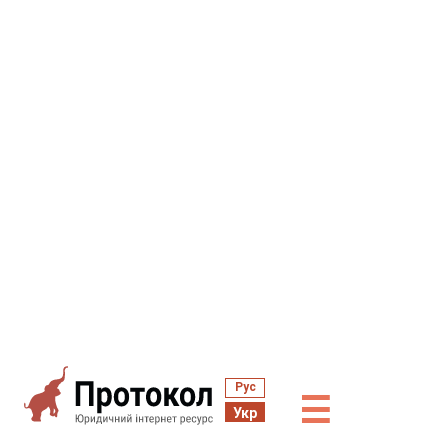
Рус
☰
Укр