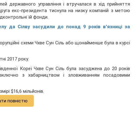
алей державного управління і втручалася в хід прийняття
одруга екс-президента тиснула на низку компаній з метою
ідконтрольні їй фонди.
улу да Сілву засудили до понад 9 років в'язниці за
рупційні схеми Чхве Сун Сіль або щонайменше була в курсі
ні 2017 року.
вденної Кореї Чхве Сун Сіль була засуджена до 20 років
, включно з хабарництвом і зловживанням посадовими
мірі $16,6 мільйонів.
ати повністю