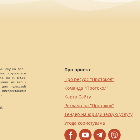
міщену на веб -
Про проект
цією розуміються
а, скани, відео,
Про ресурс "Протокол"
іщених на веб -
 для індексації
Команда "Протокол"
 використанням
о.
Карта Сайту
Реклама на "Протокол"
і.
Тендер на юридическую услугу
Угода користувача