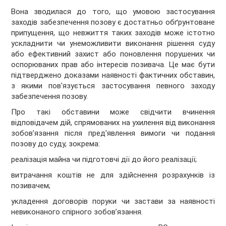
Вона зводилася до того, що умовою застосування
заходів забезпечення позову є достатньо обґрунтоване
припущення, що невжиття таких заходів може істотно
ускладнити чи унеможливити виконання рішення суду
або ефективний захист або поновлення порушених чи
оспорюваних прав або інтересів позивача. Це має бути
підтверджено доказами наявності фактичних обставин,
з якими пов'язується застосування певного заходу
забезпечення позову.
Про такі обставини може свідчити вчинення
відповідачем дій, спрямованих на ухилення від виконання
зобов’язання після пред'явлення вимоги чи подання
позову до суду, зокрема:
реалізація майна чи підготовчі дії до його реалізації;
витрачання коштів не для здійснення розрахунків із
позивачем;
укладення договорів поруки чи застави за наявності
невиконаного спірного зобов’язання.