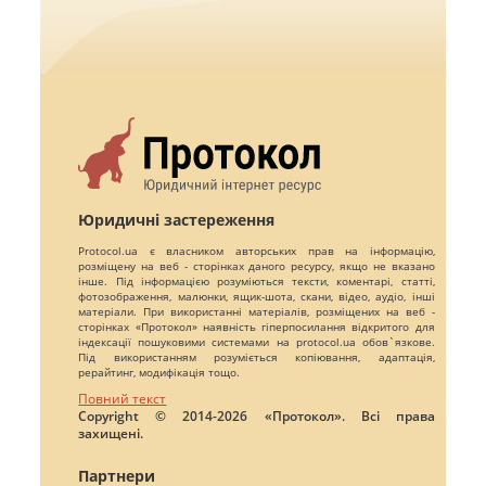
Юридичні застереження
Protocol.ua є власником авторських прав на інформацію,
розміщену на веб - сторінках даного ресурсу, якщо не вказано
інше. Під інформацією розуміються тексти, коментарі, статті,
фотозображення, малюнки, ящик-шота, скани, відео, аудіо, інші
матеріали. При використанні матеріалів, розміщених на веб -
сторінках «Протокол» наявність гіперпосилання відкритого для
індексації пошуковими системами на protocol.ua обов`язкове.
Під використанням розуміється копіювання, адаптація,
рерайтинг, модифікація тощо.
Повний текст
Copyright © 2014-2026 «Протокол». Всі права
захищені.
Партнери