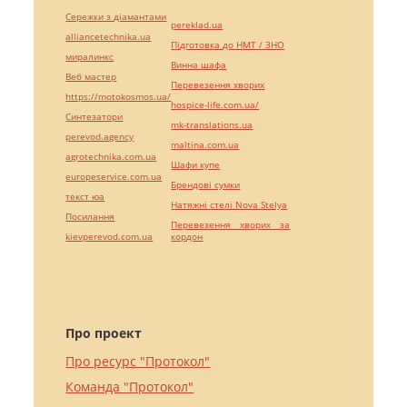
Сережки з діамантами
pereklad.ua
alliancetechnika.ua
Підготовка до НМТ / ЗНО
миралинкс
Винна шафа
Веб мастер
Перевезення хворих
https://motokosmos.ua/
hospice-life.com.ua/
Синтезатори
mk-translations.ua
perevod.agency
maltina.com.ua
agrotechnika.com.ua
Шафи купе
europeservice.com.ua
Брендові сумки
текст юа
Натяжні стелі Nova Stelya
Посилання
Перевезення хворих за
kievperevod.com.ua
кордон
Про проект
Про ресурс "Протокол"
Команда "Протокол"