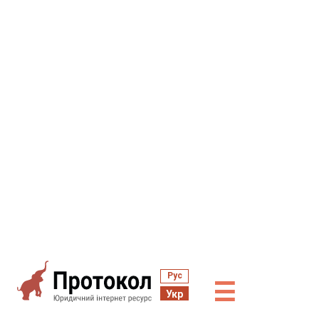
Рус
☰
Укр