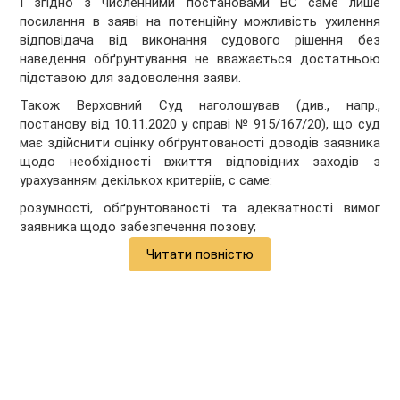
І згідно з численними постановами ВС саме лише
посилання в заяві на потенційну можливість ухилення
відповідача від виконання судового рішення без
наведення обґрунтування не вважається достатньою
підставою для задоволення заяви.
Також Верховний Суд наголошував (див., напр.,
постанову від 10.11.2020 у справі № 915/167/20), що суд
має здійснити оцінку обґрунтованості доводів заявника
щодо необхідності вжиття відповідних заходів з
урахуванням декількох критеріїв, с саме:
розумності, обґрунтованості та адекватності вимог
заявника щодо забезпечення позову;
Читати повністю