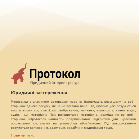
Юридичні застереження
Protocol.ua є власником авторських прав на інформацію, розміщену на веб -
сторінках даного ресурсу, якщо не вказано інше. Під інформацією розуміються
тексти, коментарі, статті, фотозображення, малюнки, ящик-шота, скани, відео,
аудіо, інші матеріали. При використанні матеріалів, розміщених на веб -
сторінках «Протокол» наявність гіперпосилання відкритого для індексації
пошуковими системами на protocol.ua обов`язкове. Під використанням
розуміється копіювання, адаптація, рерайтинг, модифікація тощо.
Повний текст