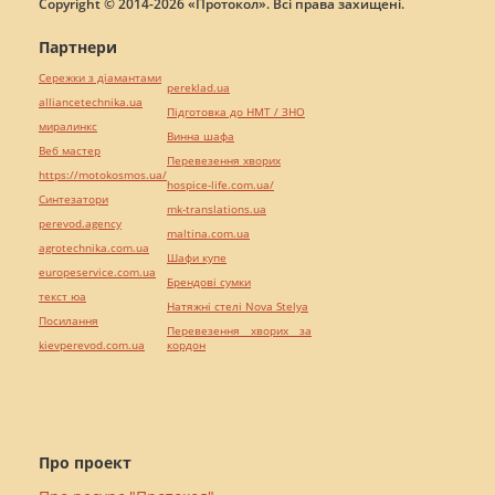
Copyright © 2014-2026 «Протокол». Всі права захищені.
Партнери
Сережки з діамантами
pereklad.ua
alliancetechnika.ua
Підготовка до НМТ / ЗНО
миралинкс
Винна шафа
Веб мастер
Перевезення хворих
https://motokosmos.ua/
hospice-life.com.ua/
Синтезатори
mk-translations.ua
perevod.agency
maltina.com.ua
agrotechnika.com.ua
Шафи купе
europeservice.com.ua
Брендові сумки
текст юа
Натяжні стелі Nova Stelya
Посилання
Перевезення хворих за
kievperevod.com.ua
кордон
Про проект