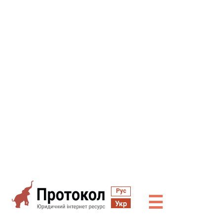
Рус
☰
Укр