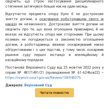
свідчить, що строк застосування дисциплінарного
стягнення затягнувся більше ніж на один місяць.
Відсутністю предмета спору було б не дострокове
зняття догани, а
скасування роботодавцем свого ж
наказу
як незаконного. Дострокове зняття догани не
свідчить про те, що вона оголошена правомірно, й не
вказує на відсутність спору між сторонами. При цьому
позивач не погоджується із законністю оголошення
догани, а роботодавець вважає оскаржуваний наказ
обґрунтованим і з цих підстав, у тому числі, оскаржив
рішення суду першої інстанції в апеляційному й
касаційному порядках.
Постанова Верховного Суду від 25 жовтня 2022 року у
справі № 487/1491/21 (провадження № 61-6246св22) –
https://reyestr.court.gov.ua/Review/106940375
.
Джерело:
Верховний Суд
Читати повністю