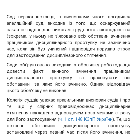
Суд першої інстанції, з висновками якого погодився
апеляційний суд, виходив із того, що оскаржуваний
наказ не відповідає вимогам трудового законодавства
(зокрема, у ньому не з'ясовано всіх обставин вчинення
працівником дисциплінарного проступку, не зазначено
час, коли він був учинений і відповідач порушив строк
для застосування дисциплінарного стягнення.
Суди обґрунтовано виходили з обов’язку роботодавця
довести факт винного вчинення працівником
дисциплінарного проступку та враховувати всі
обставини, за яких його вчинено. Однак відповідач
цього обов’язку не виконав.
Колегія суддів уважає правильними висновки судів і про
те, що у спірних правовідносинах дисциплінарне
стягнення накладено відповідачем поза межами строку
для його застосування (
ч. 1 ст. 148 КЗпП України
). Те, що
останні обставини дисциплінарного проступку
встановлені через певний час після його вчинення, не