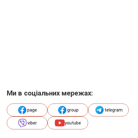
Ми в соціальних мережах:
page
group
telegram
viber
youtube