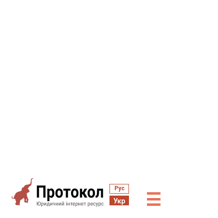
Рус
☰
Укр