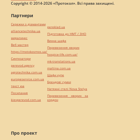
Copyright © 2014-2026 «Протокол». Всі права захищені.
Партнери
Сережки з діамантами
pereklad.ua
alliancetechnika.ua
Підготовка до НМТ / ЗНО
миралинкс
Винна шафа
Веб мастер
Перевезення хворих
https://motokosmos.ua/
hospice-life.com.ua/
Синтезатори
mk-translations.ua
perevod.agency
maltina.com.ua
agrotechnika.com.ua
Шафи купе
europeservice.com.ua
Брендові сумки
текст юа
Натяжні стелі Nova Stelya
Посилання
Перевезення хворих за
kievperevod.com.ua
кордон
Про проект