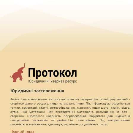
Юридичні застереження
Protocol.ua є власником авторських прав на інформацію, розміщену на веб -
сторінках даного ресурсу, якщо не вказано інше. Під інформацією розуміються
тексти, коментарі, статті, фотозображення, малюнки, ящик-шота, скани, відео,
аудіо, інші матеріали. При використанні матеріалів, розміщених на веб -
сторінках «Протокол» наявність гіперпосилання відкритого для індексації
пошуковими системами на protocol.ua обов`язкове. Під використанням
розуміється копіювання, адаптація, рерайтинг, модифікація тощо.
Повний текст