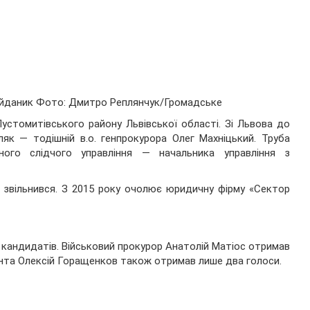
айданик
Фото: Дмитро Реплянчук/Громадське
устомитівського району Львівської області. Зі Львова до
як — тодішній в.о. генпрокурора Олег Махніцький. Труба
ного слідчого управління — начальника управління з
 звільнився. З 2015 року очолює юридичну фірму «Сектор
кандидатів. Військовий прокурор Анатолій Матіос отримав
дента Олексій Горащенков також отримав лише два голоси.