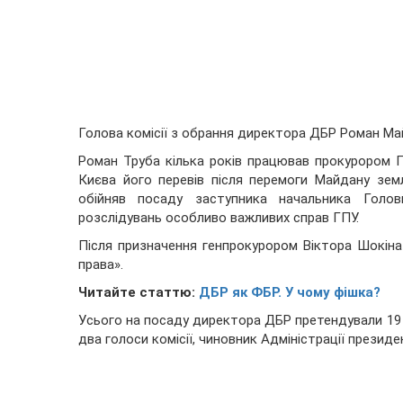
Голова комісії з обрання директора ДБР Роман М
Роман Труба кілька років працював прокурором П
Києва його перевів після перемоги Майдану земл
обійняв посаду заступника начальника Голов
розслідувань особливо важливих справ ГПУ.
Після призначення генпрокурором Віктора Шокіна
права».
Читайте статтю:
ДБР як ФБР. У чому фішка?
Усього на посаду директора ДБР претендували 19 
два голоси комісії, чиновник Адміністрації прези