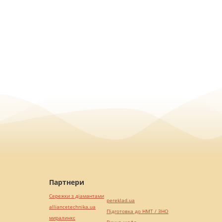
Партнери
Сережки з діамантами
pereklad.ua
alliancetechnika.ua
Підготовка до НМТ / ЗНО
миралинкс
Винна шафа