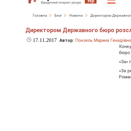
☰
Укр
Головна
Блог
Новини
Директором Державног
Директором Державного бюро розсл
17.11.2017
Автор:
Понзель Марина Генадіївн
Конку
бюро 
«За» п
«За р
Роман