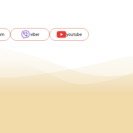
am
viber
youtube