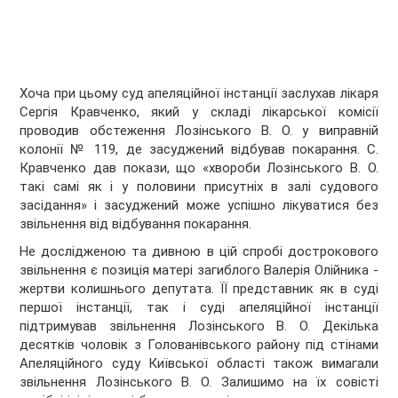
Хоча при цьому суд апеляційної інстанції заслухав лікаря
Сергія Кравченко, який у складі лікарської комісії
проводив обстеження Лозінського В. О. у виправній
колонії № 119, де засуджений відбував покарання. С.
Кравченко дав покази, що «хвороби Лозінського В. О.
такі самі як і у половини присутніх в залі судового
засідання» і засуджений може успішно лікуватися без
звільнення від відбування покарання.
Не дослідженою та дивною в цій спробі дострокового
звільнення є позиція матері загиблого Валерія Олійника -
жертви колишнього депутата. ЇЇ представник як в суді
першої інстанції, так і суді апеляційної інстанції
підтримував звільнення Лозінського В. О. Декілька
десятків чоловік з Голованівського району під стінами
Апеляційного суду Київської області також вимагали
звільнення Лозінського В. О. Залишимо на їх совісті