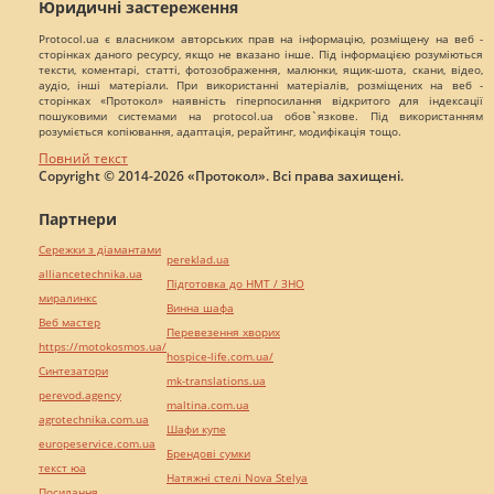
Юридичні застереження
Protocol.ua є власником авторських прав на інформацію, розміщену на веб -
сторінках даного ресурсу, якщо не вказано інше. Під інформацією розуміються
тексти, коментарі, статті, фотозображення, малюнки, ящик-шота, скани, відео,
аудіо, інші матеріали. При використанні матеріалів, розміщених на веб -
сторінках «Протокол» наявність гіперпосилання відкритого для індексації
пошуковими системами на protocol.ua обов`язкове. Під використанням
розуміється копіювання, адаптація, рерайтинг, модифікація тощо.
Повний текст
Copyright © 2014-2026 «Протокол». Всі права захищені.
Партнери
Сережки з діамантами
pereklad.ua
alliancetechnika.ua
Підготовка до НМТ / ЗНО
миралинкс
Винна шафа
Веб мастер
Перевезення хворих
https://motokosmos.ua/
hospice-life.com.ua/
Синтезатори
mk-translations.ua
perevod.agency
maltina.com.ua
agrotechnika.com.ua
Шафи купе
europeservice.com.ua
Брендові сумки
текст юа
Натяжні стелі Nova Stelya
Посилання