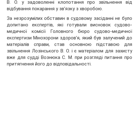
В. О. у задоволенні клопотання про звільнення від
відбування покарання у зв’язку з хворобою.
За незрозумілих обставин в судовому засіданні не було
допитано експертів, які готували висновок судово-
медичної комісії Головного бюро судово-медичної
експертизи Мінохорони здоров’я, який був залучений до
матеріалів справи, став основною підставою для
звільнення Лозінського В. О. і є матеріалом для захисту
вже для судді Вознюка С. М. при розгляді питання про
притягнення його до відповідальності.