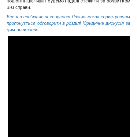
подібні ініціативи і будемо надалі стежити за розвитком
цієї справи.
Все що пов’язано зі «справою Лозінського» користувачам
пропонується обговорити в розділі Юридична дискусія за
цим посилання.