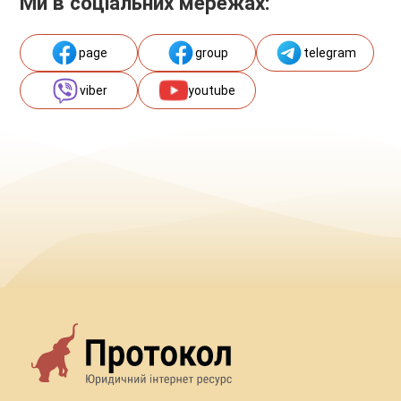
Ми в соціальних мережах:
page
group
telegram
viber
youtube