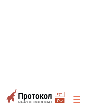
Рус
☰
Укр