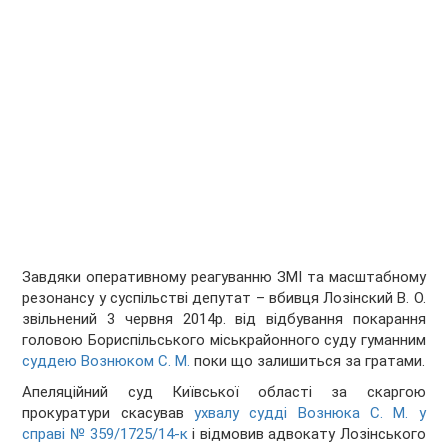
Завдяки оперативному реагуванню ЗМІ та масштабному
резонансу у суспільстві депутат – вбивця Лозінский В. О.
звільнений 3 червня 2014р. від відбування покарання
головою Бориспільського міськрайонного суду гуманним
суддею Вознюком С. М.
поки що залишиться за гратами.
Апеляційний суд Київської області за скаргою
прокуратури скасував
ухвалу судді Вознюка С. М. у
справі № 359/1725/14-к
і відмовив адвокату Лозінського