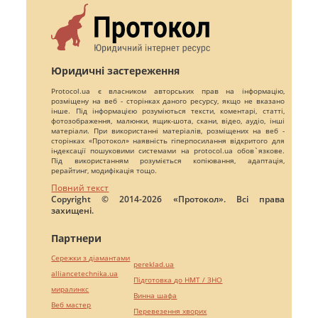
Юридичні застереження
Protocol.ua є власником авторських прав на інформацію,
розміщену на веб - сторінках даного ресурсу, якщо не вказано
інше. Під інформацією розуміються тексти, коментарі, статті,
фотозображення, малюнки, ящик-шота, скани, відео, аудіо, інші
матеріали. При використанні матеріалів, розміщених на веб -
сторінках «Протокол» наявність гіперпосилання відкритого для
індексації пошуковими системами на protocol.ua обов`язкове.
Під використанням розуміється копіювання, адаптація,
рерайтинг, модифікація тощо.
Повний текст
Copyright © 2014-2026 «Протокол». Всі права
захищені.
Партнери
Сережки з діамантами
pereklad.ua
alliancetechnika.ua
Підготовка до НМТ / ЗНО
миралинкс
Винна шафа
Веб мастер
Перевезення хворих