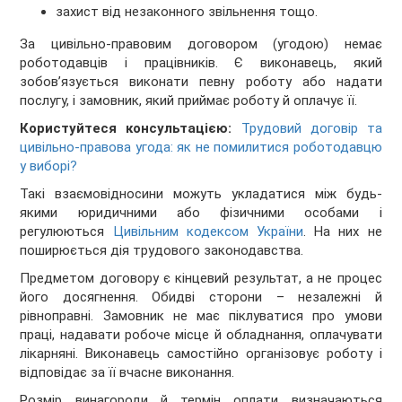
захист від незаконного звільнення тощо.
За цивільно-правовим договором (угодою) немає
роботодавців і працівників. Є виконавець, який
зобов’язується виконати певну роботу або надати
послугу, і замовник, який приймає роботу й оплачує її.
Користуйтеся консультацією:
Трудовий договір та
цивільно-правова угода: як не помилитися роботодавцю
у виборі?
Такі взаємовідносини можуть укладатися між будь-
якими юридичними або фізичними особами і
регулюються
Цивільним кодексом України
. На них не
поширюється дія трудового законодавства.
Предметом договору є кінцевий результат, а не процес
його досягнення. Обидві сторони – незалежні й
рівноправні. Замовник не має піклуватися про умови
праці, надавати робоче місце й обладнання, оплачувати
лікарняні. Виконавець самостійно організовує роботу і
відповідає за її вчасне виконання.
Розмір винагороди й термін оплати визначаються