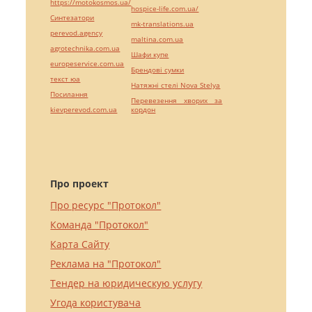
https://motokosmos.ua/
hospice-life.com.ua/
Синтезатори
mk-translations.ua
perevod.agency
maltina.com.ua
agrotechnika.com.ua
Шафи купе
europeservice.com.ua
Брендові сумки
текст юа
Натяжні стелі Nova Stelya
Посилання
Перевезення хворих за
kievperevod.com.ua
кордон
Про проект
Про ресурс "Протокол"
Команда "Протокол"
Карта Сайту
Реклама на "Протокол"
Тендер на юридическую услугу
Угода користувача