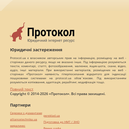
Юридичні застереження
Protocol.ua є власником авторських прав на інформацію, розміщену на веб -
сторінках даного ресурсу, якщо не вказано інше. Під інформацією розуміються
тексти, коментарі, статті, фотозображення, малюнки, ящик-шота, скани, відео,
аудіо, інші матеріали. При використанні матеріалів, розміщених на веб -
сторінках «Протокол» наявність гіперпосилання відкритого для індексації
пошуковими системами на protocol.ua обов`язкове. Під використанням
розуміється копіювання, адаптація, рерайтинг, модифікація тощо.
Повний текст
Copyright © 2014-2026 «Протокол». Всі права захищені.
Партнери
Сережки з діамантами
pereklad.ua
alliancetechnika.ua
Підготовка до НМТ / ЗНО
миралинкс
Винна шафа