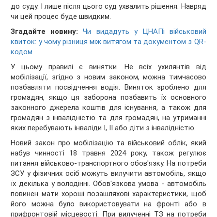
до суду. І лише після цього суд ухвалить рішення. Навряд
чи цей процес буде швидким.
Згадайте новину:
Чи видадуть у ЦНАПі військовий
квиток: у чому різниця між витягом та документом з QR-
кодом
У цьому правилі є винятки. Не всіх ухилянтів від
мобілізації, згідно з новим законом, можна тимчасово
позбавляти посвідчення водія. Виняток зроблено для
громадян, якщо ця заборона позбавить їх основного
законного джерела коштів для існування, а також для
громадян з інвалідністю та для громадян, на утриманні
яких перебувають інваліди І, ІІ або діти з інвалідністю.
Новий закон про мобілізацію та військовий облік, який
набув чинності 18 травня 2024 року, також регулює
питання військово-транспортного обов'язку. На потреби
ЗСУ у фізичних осіб можуть вилучити автомобіль, якщо
їх декілька у володінні. Обов'язкова умова - автомобіль
повинен мати хороші позашляхові характеристики, щоб
його можна було використовувати на фронті або в
прифронтовій місцевості. При вилученні ТЗ на потреби