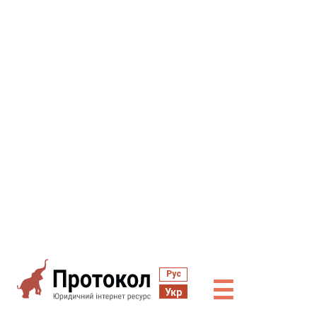
Рус
☰
Укр