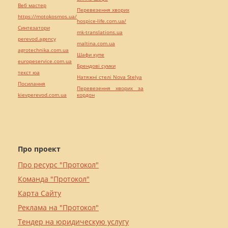
Веб мастер
Перевезення хворих
https://motokosmos.ua/
hospice-life.com.ua/
Синтезатори
mk-translations.ua
perevod.agency
maltina.com.ua
agrotechnika.com.ua
Шафи купе
europeservice.com.ua
Брендові сумки
текст юа
Натяжні стелі Nova Stelya
Посилання
Перевезення хворих за
kievperevod.com.ua
кордон
Про проект
Про ресурс "Протокол"
Команда "Протокол"
Карта Сайту
Реклама на "Протокол"
Тендер на юридическую услугу