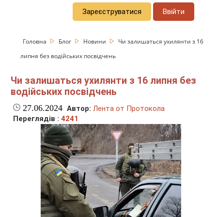
Зареєструватися
Ввійти
Головна
Блог
Новини
Чи залишаться ухилянти з 16
липня без водійських посвідчень
Чи залишаться ухилянти з 16 липня без
водійських посвідчень
27.06.2024
Автор:
Лента от Протокола
Переглядів :
4241