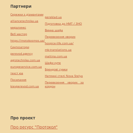
Партнери
Сережки з діамантами
pereklad.ua
alliancetechnika.ua
Підготовка до НМТ / ЗНО
миралинкс
Винна шафа
Веб мастер
Перевезення хворих
https://motokosmos.ua/
hospice-life.com.ua/
Синтезатори
mk-translations.ua
perevod.agency
maltina.com.ua
agrotechnika.com.ua
Шафи купе
europeservice.com.ua
Брендові сумки
текст юа
Натяжні стелі Nova Stelya
Посилання
Перевезення хворих за
kievperevod.com.ua
кордон
Про проект
Про ресурс "Протокол"