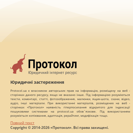
Юридичні застереження
Protocol.ua є власником авторських прав на інформацію, розміщену на веб -
сторінках даного ресурсу, якщо не вказано інше. Під інформацією розуміються
тексти, коментарі, статті, фотозображення, малюнки, ящик-шота, скани, відео,
аудіо, інші матеріали. При використанні матеріалів, розміщених на веб -
сторінках «Протокол» наявність гіперпосилання відкритого для індексації
пошуковими системами на protocol.ua обов`язкове. Під використанням
розуміється копіювання, адаптація, рерайтинг, модифікація тощо.
Повний текст
Copyright © 2014-2026 «Протокол». Всі права захищені.