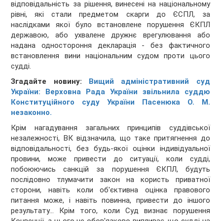
відповідальність за рішення, винесені на національному
рівні, які стали предметом скарги до ЄСПЛ, за
наслідками якої було встановлене порушення ЄКПЛ
державою, або ухвалене дружнє врегулювання або
надана одностороння декларація - без фактичного
встановлення вини національним судом проти цього
судді.
Згадайте новину:
Вищий адміністративний суд
України: Верховна Рада України звільнила суддю
Конституційного суду України Пасенюка О. М.
незаконно.
Крім нагадування загальних принципів суддівської
незалежності, ВК відзначила, що таке притягнення до
відповідальності, без будь-якої оцінки індивідуальної
провини, може привести до ситуації, коли судді,
побоюючись санкцій за порушення ЄКПЛ, будуть
послідовно тлумачити закон на користь приватної
сторони, навіть коли об'єктивна оцінка правового
питання може, і навіть повинна, привести до іншого
результату... Крім того, коли Суд визнає порушення