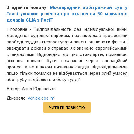
Згадайте новину:
Міжнародний арбітражний суд у
Гаазі ухвалив рішення про стягнення 50 мільярдів
доларів США з Росіїї
І головне - “Відповідальність без індивідуальної вини,
доведеної судовим вироком, перешкоджає професійній
свободі суддів інтерпретувати закон, оцінювати факти і
зважувати докази в справах, як визнано європейськими
стандартами. Відповідно до цих стандартів, помилкові
рішення повинні бути оскаржені через апеляційний
процес, а не шляхом визнання суддів відповідальними,
якщо тільки помилка не відбувається через злий умисел
або грубу недбалість з боку судді”.
Автор: Анна Юдківська
Джерело:
venice.coe.int
Читати повністю