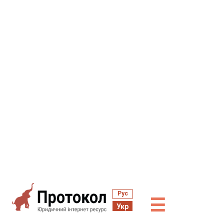
Рус
☰
Укр