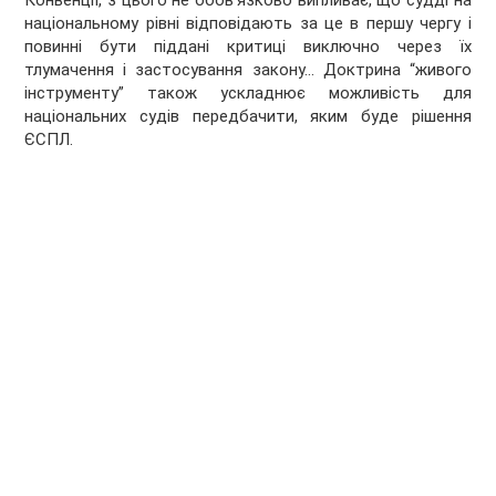
Конвенції, з цього не обов'язково випливає, що судді на
національному рівні відповідають за це в першу чергу і
повинні бути піддані критиці виключно через їх
тлумачення і застосування закону… Доктрина “живого
інструменту” також ускладнює можливість для
національних судів передбачити, яким буде рішення
ЄСПЛ.