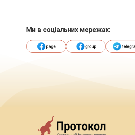
Ми в соціальних мережах:
page
group
telegr