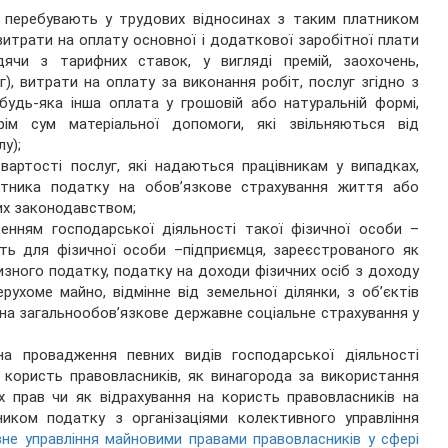
о перебувають у трудових відносинах з таким платником
 витрати на оплату основної і додаткової заробітної плати
ячи з тарифних ставок, у вигляді премій, заохочень,
г), витрати на оплату за виконання робіт, послуг згідно з
будь-яка інша оплата у грошовій або натуральній формі,
ім сум матеріальної допомоги, які звільняються від
у);
вартості послуг, які надаються працівникам у випадках,
атника податку на обов’язкове страхування життя або
них законодавством;
денням господарської діяльності такої фізичної особи –
сть для фізичної особи –підприємця, зареєстрованого як
изного податку, податку на доходи фізичних осіб з доходу
ерухоме майно, відмінне від земельної ділянки, з об’єктів
 на загальнообов’язкове державне соціальне страхування у
 на провадження певних видів господарської діяльності
 користь правовласників, як винагорода за використання
их прав чи як відрахування на користь правовласників на
ником податку з організаціями колективного управління
не управління майновими правами правовласників у сфері