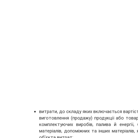
витрати, до складу яких включається вартіс
виготовлення (продажу) продукції або товарі
комплектуючих виробів, палива й енергії, 
матеріалів, допоміжних та інших матеріалів
об’єкта витрат;