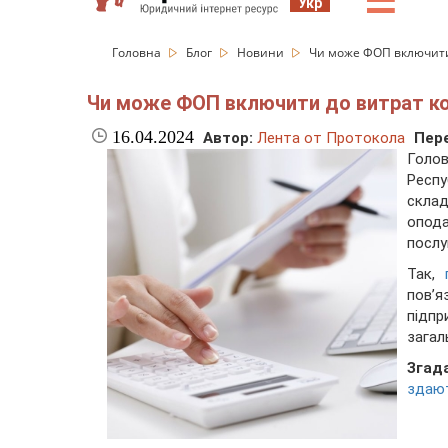
☰
Укр
Головна
Блог
Новини
Чи може ФОП включити 
Чи може ФОП включити до витрат ко
16.04.2024
Автор:
Лента от Протокола
Пере
Голо
Респу
скла
опод
послу
Так,
пов’
підп
загал
Згад
здают