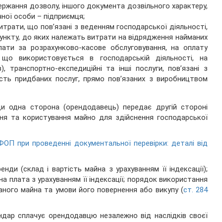
держання дозволу, іншого документа дозвільного характеру,
ної особи – підприємця;
итрати, що пов’язані з веденням господарської діяльності,
ункту, до яких належать витрати на відрядження найманих
 плати за розрахунково-касове обслуговування, на оплату
що використовується в господарській діяльності, на
), транспортно-експедиційні та інші послуги, пов’язані з
тість придбаних послуг, прямо пов’язаних з виробництвом
 одна сторона (орендодавець) передає другій стороні
ння та користування майно для здійснення господарської
ОП при проведенні документальної перевірки: деталі від
ди (склад і вартість майна з урахуванням її індексації);
а плата з урахуванням її індексації; порядок використання
аного майна та умови його повернення або викупу (
ст. 284
ндар сплачує орендодавцю незалежно від наслідків своєї