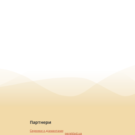
Партнери
Сережки з діамантами
pereklad.ua