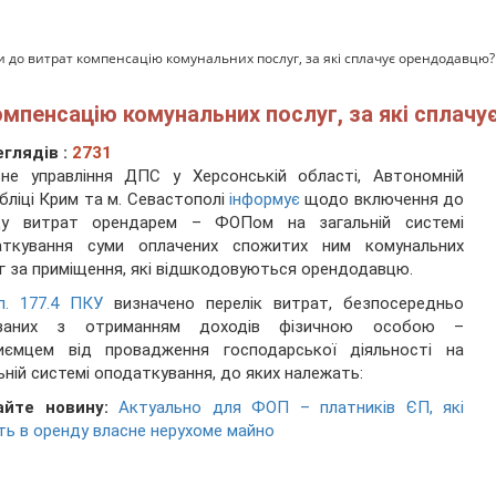
до витрат компенсацію комунальних послуг, за які сплачує орендодавцю?
мпенсацію комунальних послуг, за які сплач
глядів :
2731
вне управління ДПС у Херсонській області, Автономній
бліці Крим та м. Севастополі
інформує
щодо включення до
ду витрат орендарем – ФОПом на загальній системі
аткування суми оплачених спожитих ним комунальних
г за приміщення, які відшкодовуються орендодавцю.
п. 177.4 ПКУ
визначено перелік витрат, безпосередньо
язаних з отриманням доходів фізичною особою –
риємцем від провадження господарської діяльності на
ьній системі оподаткування, до яких належать:
айте новину:
Актуально для ФОП – платників ЄП, які
ь в оренду власне нерухоме майно