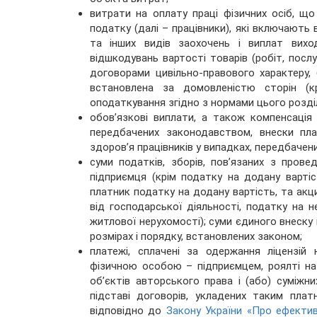
витрати на оплату праці фізичних осіб, щ
податку (далі – працівники), які включають
та інших видів заохочень і виплат виход
відшкодувань вартості товарів (робіт, послу
договорами цивільно-правового характеру, 
встановлена за домовленістю сторін (кр
оподаткування згідно з нормами цього розділ
обов’язкові виплати, а також компенсація 
передбачених законодавством, внески пл
здоров’я працівників у випадках, передбаче
суми податків, зборів, пов’язаних з прове
підприємця (крім податку на додану варті
платник податку на додану вартість, та акц
від господарської діяльності, податку на н
житлової нерухомості); суми єдиного внеску
розмірах і порядку, встановлених законом;
платежі, сплачені за одержання ліцензій
фізичною особою – підприємцем, роялті на
об’єктів авторського права і (або) суміжн
підставі договорів, укладених таким плат
відповідно до
Закону України «Про ефектив