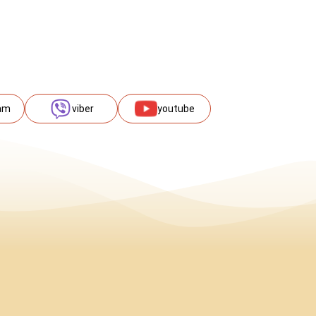
am
viber
youtube