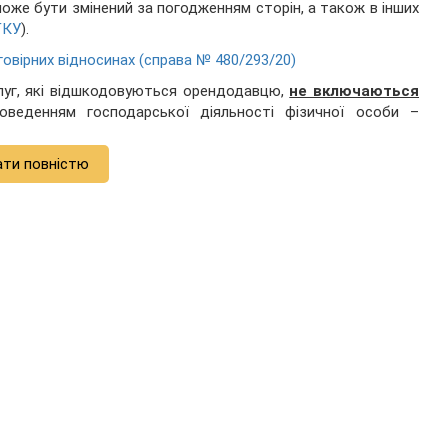
може бути змінений за погодженням сторін, а також в інших
ГКУ
).
овірних відносинах (справа № 480/293/20)
луг, які відшкодовуються орендодавцю,
не включаються
роведенням господарської діяльності фізичної особи –
ати повністю