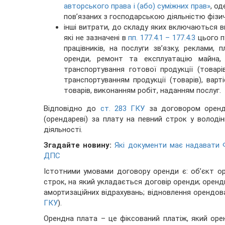
авторського права і (або) суміжних прав»
, о
пов’язаних з господарською діяльністю фізич
інші витрати, до складу яких включаються в
які не зазначені в
пп. 177.4.1 – 177.4.3
цього п
працівників, на послуги зв’язку, реклами,
оренди, ремонт та експлуатацію майна, 
транспортування готової продукції (товарів
транспортуванням продукції (товарів), вар
товарів, виконанням робіт, наданням послуг.
Відповідно до
ст. 283 ГКУ
за договором оренди
(орендареві) за плату на певний строк у володі
діяльності.
Згадайте новину:
Які документи має надавати Ф
ДПС
Істотними умовами договору оренди є: об’єкт орен
строк, на який укладається договір оренди; орендн
амортизаційних відрахувань; відновлення орендов
ГКУ
).
Орендна плата – це фіксований платіж, який оре