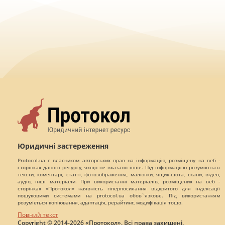
Юридичні застереження
Protocol.ua є власником авторських прав на інформацію, розміщену на веб -
сторінках даного ресурсу, якщо не вказано інше. Під інформацією розуміються
тексти, коментарі, статті, фотозображення, малюнки, ящик-шота, скани, відео,
аудіо, інші матеріали. При використанні матеріалів, розміщених на веб -
сторінках «Протокол» наявність гіперпосилання відкритого для індексації
пошуковими системами на protocol.ua обов`язкове. Під використанням
розуміється копіювання, адаптація, рерайтинг, модифікація тощо.
Повний текст
Copyright © 2014-2026 «Протокол». Всі права захищені.