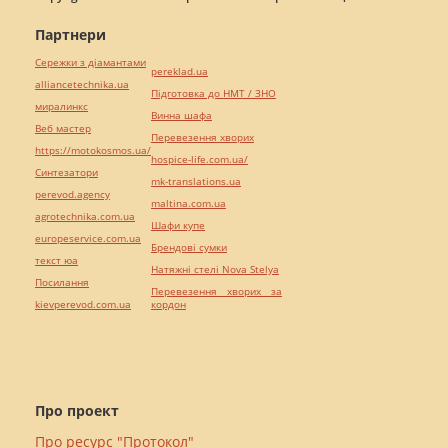
Партнери
Сережки з діамантами
pereklad.ua
alliancetechnika.ua
Підготовка до НМТ / ЗНО
миралинкс
Винна шафа
Веб мастер
Перевезення хворих
https://motokosmos.ua/
hospice-life.com.ua/
Синтезатори
mk-translations.ua
perevod.agency
maltina.com.ua
agrotechnika.com.ua
Шафи купе
europeservice.com.ua
Брендові сумки
текст юа
Натяжні стелі Nova Stelya
Посилання
Перевезення хворих за
kievperevod.com.ua
кордон
Про проект
Про ресурс "Протокол"