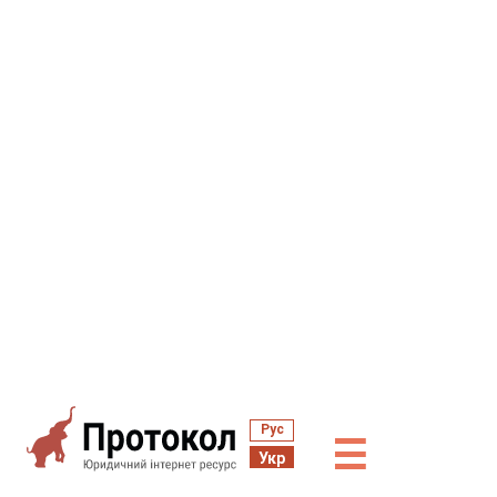
Рус
☰
Укр