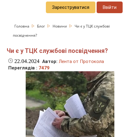
Зареєструватися
Ввійти
Головна
Блог
Новини
Чи є у ТЦК службові
посвідчення?
Чи є у ТЦК службові посвідчення?
22.04.2024
Автор:
Лента от Протокола
Переглядів :
7479