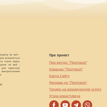
міщену на веб -
Про проект
цією розуміються
а, скани, відео,
Про ресурс "Протокол"
іщених на веб -
 для індексації
Команда "Протокол"
 використанням
о.
Карта Сайту
Реклама на "Протокол"
і.
Тендер на юридическую услугу
Угода користувача