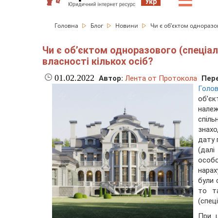
☰
Укр
Головна
Блог
Новини
Чи є об’єктом одноразо
Чи є об’єктом одноразового (спеціал
власності кількох осіб?
01.02.2022
Автор:
Лента от Протокола
Пере
Голов
об’є
належ
спіль
знахо
дату 
(далі
особ
нарах
були 
то т
(спец
При 