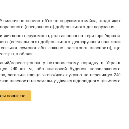
 визначено перелік об’єктів нерухомого майна, щодо яких
дноразового (спеціального) добровільного декларування.
и житлової нерухомості, розташовані на території України,
вого (спеціального) добровільного декларування належали
 спільної сумісної або спільної часткової власності), що
стрів, в обсязі:
аний/зареєстровані у встановленому порядку в Україні,
щує 240 кв. м., або житловий будинок незавершеного
ва, загальна площа якого/яких сукупно не перевищує 240
 права власності на земельну ділянку відповідного цільового
ати повністю