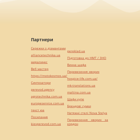
Партнери
Сережки з діамантами
pereklad.ua
alliancetechnika.ua
Підготовка до НМТ / ЗНО
миралинкс
Винна шафа
Веб мастер
Перевезення хворих
https://motokosmos.ua/
hospice-life.com.ua/
Синтезатори
mk-translations.ua
perevod.agency
maltina.com.ua
agrotechnika.com.ua
Шафи купе
europeservice.com.ua
Брендові сумки
текст юа
Натяжні стелі Nova Stelya
Посилання
Перевезення хворих за
kievperevod.com.ua
кордон