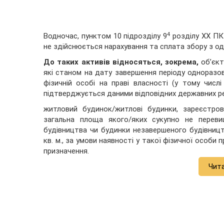
4
Водночас, пунктом 10 підрозділу 9
розділу ХХ ПКУ
не здійснюється нарахування та сплата збору з о
До таких активів відносяться, зокрема,
об’єкт
які станом на дату завершення періоду одноразо
фізичній особі на праві власності (у тому числі
підтверджується даними відповідних державних реє
житловий будинок/житлові будинки, зареєстров
загальна площа якого/яких сукупно не переви
будівництва чи будинки незавершеного будівницт
кв. м., за умови наявності у такої фізичної особи
призначення.
Чит