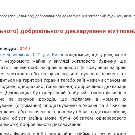
вого (спеціального) добровільного декларування житловий будинок, який пер
ьного) добровільного декларування житловий 
глядів :
2447
не управління ДПС у м. Києві
повідомляє, що у разі, якщо
кт нерухомого майна у вигляді житлового будинку, що
ить фізичній особі на праві власності (в тому числі на праві
ної часткової або на праві спільної сумісної власності) і
диться на території України та/або за її межами станом на
подання одноразової (спеціальної) добровільної декларації
 – Декларація) був одержаний (набутий) такою фізичною
ою за рахунок доходів, що підлягали в момент їх
ування (отримання) оподаткуванню в Україні та з яких не
сплачені або сплачені не в повному обсязі податки і збори,
акий об’єкт майна може бути об’єктом одноразового
іального) добровільного декларування.
цьому фізична особа самостійно приймає рішення щодо