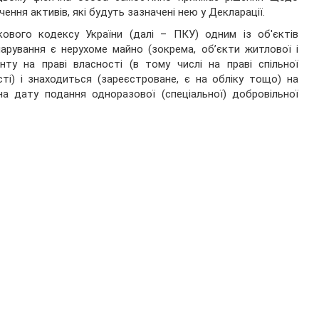
чення активів, які будуть зазначені нею у Декларації.
ового кодексу України (далі – ПКУ) одним із об'єктів
арування є нерухоме майно (зокрема, об’єкти житлової і
ту на праві власності (в тому числі на праві спільної
сті) і знаходиться (зареєстроване, є на обліку тощо) на
на дату подання одноразової (спеціальної) добровільної