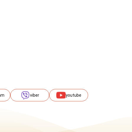
am
viber
youtube