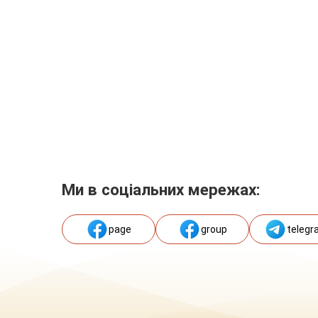
Ми в соціальних мережах:
page
group
telegr