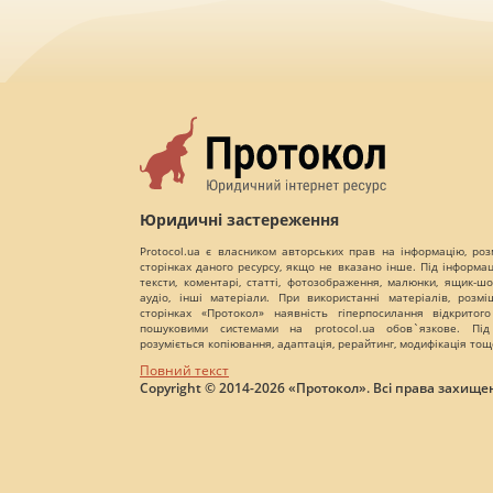
Юридичні застереження
Protocol.ua є власником авторських прав на інформацію, роз
сторінках даного ресурсу, якщо не вказано інше. Під інформа
тексти, коментарі, статті, фотозображення, малюнки, ящик-шот
аудіо, інші матеріали. При використанні матеріалів, розм
сторінках «Протокол» наявність гіперпосилання відкритого
пошуковими системами на protocol.ua обов`язкове. Під
розуміється копіювання, адаптація, рерайтинг, модифікація тощ
Повний текст
Copyright © 2014-2026 «Протокол». Всі права захищен