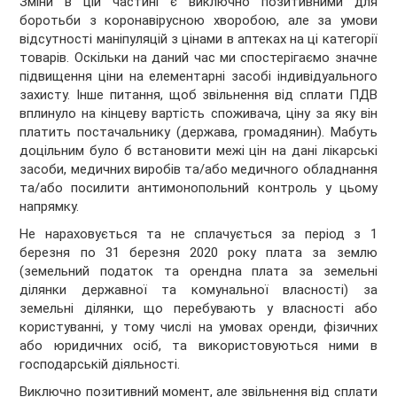
Зміни в цій частині є виключно позитивними для
боротьби з коронавірусною хворобою, але за умови
відсутності маніпуляцій з цінами в аптеках на ці категорії
товарів. Оскільки на даний час ми спостерігаємо значне
підвищення ціни на елементарні засобі індивідуального
захисту. Інше питання, щоб звільнення від сплати ПДВ
вплинуло на кінцеву вартість споживача, ціну за яку він
платить постачальнику (держава, громадянин). Мабуть
доцільним було б встановити межі цін на дані лікарські
засоби, медичних виробів та/або медичного обладнання
та/або посилити антимонопольний контроль у цьому
напрямку.
Не нараховується та не сплачується за період з 1
березня по 31 березня 2020 року плата за землю
(земельний податок та орендна плата за земельні
ділянки державної та комунальної власності) за
земельні ділянки, що перебувають у власності або
користуванні, у тому числі на умовах оренди, фізичних
або юридичних осіб, та використовуються ними в
господарській діяльності.
Виключно позитивний момент, але звільнення від сплати