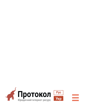
Рус
☰
Укр