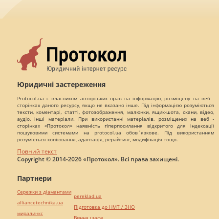
Юридичні застереження
Protocol.ua є власником авторських прав на інформацію, розміщену на веб -
сторінках даного ресурсу, якщо не вказано інше. Під інформацією розуміються
тексти, коментарі, статті, фотозображення, малюнки, ящик-шота, скани, відео,
аудіо, інші матеріали. При використанні матеріалів, розміщених на веб -
сторінках «Протокол» наявність гіперпосилання відкритого для індексації
пошуковими системами на protocol.ua обов`язкове. Під використанням
розуміється копіювання, адаптація, рерайтинг, модифікація тощо.
Повний текст
Copyright © 2014-2026 «Протокол». Всі права захищені.
Партнери
Сережки з діамантами
pereklad.ua
alliancetechnika.ua
Підготовка до НМТ / ЗНО
миралинкс
Винна шафа