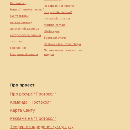
Веб мастер
Перевезення хворих
https://motokosmos.ua/
hospice-life.com.ua/
Синтезатори
mk-translations.ua
perevod.agency
maltina.com.ua
agrotechnika.com.ua
Шафи купе
europeservice.com.ua
Брендові сумки
текст юа
Натяжні стелі Nova Stelya
Посилання
Перевезення хворих за
kievperevod.com.ua
кордон
Про проект
Про ресурс "Протокол"
Команда "Протокол"
Карта Сайту
Реклама на "Протокол"
Тендер на юридическую услугу