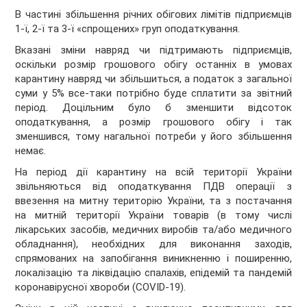
В частині збільшення річних обігових лімітів підприємців
1-ї, 2-ї та 3-ї «спрощених» груп оподаткування.
Вказані зміни навряд чи підтримають підприємців,
оскільки розмір грошового обігу останніх в умовах
карантину навряд чи збільшиться, а податок з загальної
суми у 5% все-таки потрібно буде сплатити за звітний
період. Доцільним було б зменшити відсоток
оподаткування, а розмір грошового обігу і так
зменшився, тому нагальної потреби у його збільшення
немає.
На період дії карантину на всій території України
звільняються від оподаткування ПДВ операції з
ввезення на митну територію України, та з постачання
на митній території України товарів (в тому числі
лікарських засобів, медичних виробів та/або медичного
обладнання), необхідних для виконання заходів,
спрямованих на запобігання виникненню і поширенню,
локалізацію та ліквідацію спалахів, епідемій та пандемій
коронавірусної хвороби (COVID-19).