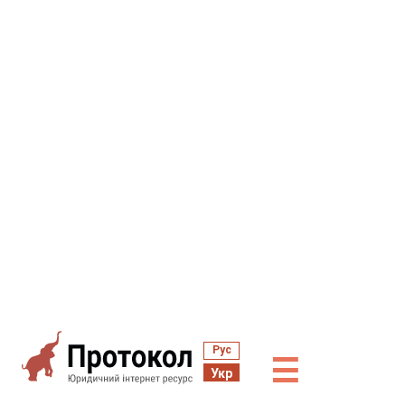
Рус
☰
Укр