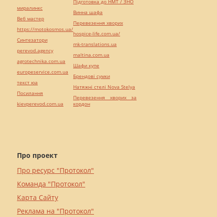
Підготовка до НМТ / ЗНО
миралинкс
Винна шафа
Веб мастер
Перевезення хворих
https://motokosmos.ua/
hospice-life.com.ua/
Синтезатори
mk-translations.ua
perevod.agency
maltina.com.ua
agrotechnika.com.ua
Шафи купе
europeservice.com.ua
Брендові сумки
текст юа
Натяжні стелі Nova Stelya
Посилання
Перевезення хворих за
kievperevod.com.ua
кордон
Про проект
Про ресурс "Протокол"
Команда "Протокол"
Карта Сайту
Реклама на "Протокол"