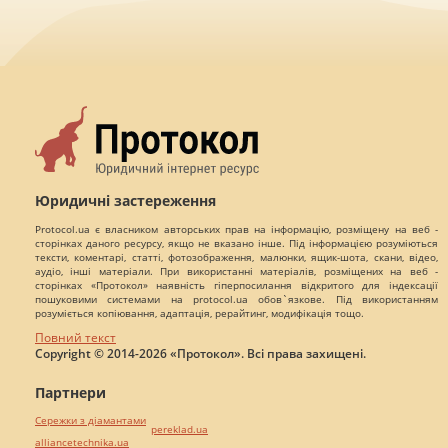
Юридичні застереження
Protocol.ua є власником авторських прав на інформацію, розміщену на веб -
сторінках даного ресурсу, якщо не вказано інше. Під інформацією розуміються
тексти, коментарі, статті, фотозображення, малюнки, ящик-шота, скани, відео,
аудіо, інші матеріали. При використанні матеріалів, розміщених на веб -
сторінках «Протокол» наявність гіперпосилання відкритого для індексації
пошуковими системами на protocol.ua обов`язкове. Під використанням
розуміється копіювання, адаптація, рерайтинг, модифікація тощо.
Повний текст
Copyright © 2014-2026 «Протокол». Всі права захищені.
Партнери
Сережки з діамантами
pereklad.ua
alliancetechnika.ua