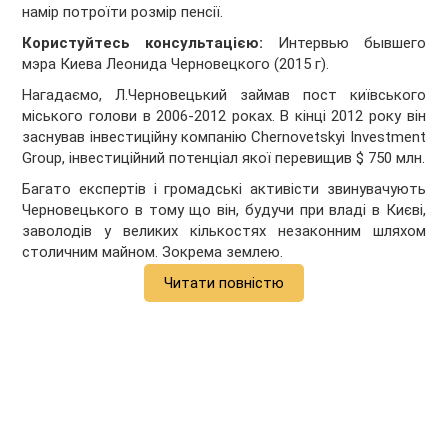
намір потроїти розмір пенсії.
Користуйтесь консультацією:
Интервью бывшего
мэра Киева Леонида Черновецкого (2015 г).
Нагадаємо, Л.Черновецький займав пост київського
міського голови в 2006-2012 роках. В кінці 2012 року він
заснував інвестиційну компанію Chernovetskyi Investment
Group, інвестиційний потенціал якої перевищив $ 750 млн.
Багато експертів і громадські активісти звинувачують
Черновецького в тому що він, будучи при владі в Києві,
заволодів у великих кількостях незаконним шляхом
столичним майном. Зокрема землею.
Читати повністю