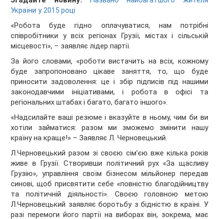
Згадайте новину:
Названо найбагатшого жителя
України у 2015 році
«Робота буде гідно оплачуватися, нам потрібні
співробітники у всіх регіонах Грузії, містах і сільській
місцевості», – заявляє лідер партії.
За його словами, «роботи вистачить на всіх, кожному
буде запропоновано цікаве заняття, то, що буде
приносити задоволення: це і збір підписів під нашими
законодавчими ініціативами, і робота в офісі та
регіональних штабах і багато, багато іншого».
«Надсилайте ваші резюме і вказуйте в ньому, чим би ви
хотіли займатися: разом ми зможемо змінити нашу
країну на краще!» – Заявляє Л. Черновецький.
Л.Черновецький разом зі своєю сім’єю вже кілька років
живе в Грузії. Створивши політичний рух «За щасливу
Грузію», управління своїм бізнесом мільйонер передав
синові, щоб присвятити себе «повністю благодійництву
та політичній діяльності». Своєю головною метою
Л.Черновецький заявляє боротьбу з бідністю в країні. У
разі перемоги його партії на виборах він, зокрема, має