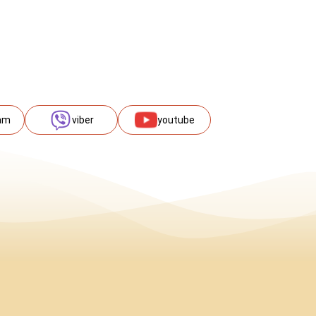
am
viber
youtube