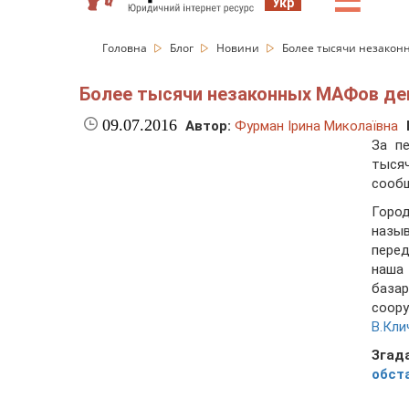
☰
Укр
Головна
Блог
Новини
Более тысячи незаконн
Более тысячи незаконных МАФов дем
09.07.2016
Автор:
Фурман Ірина Миколаївна
За п
тыся
сообщ
Город
назы
пере
наша 
база
соору
В.Кли
Згад
обст