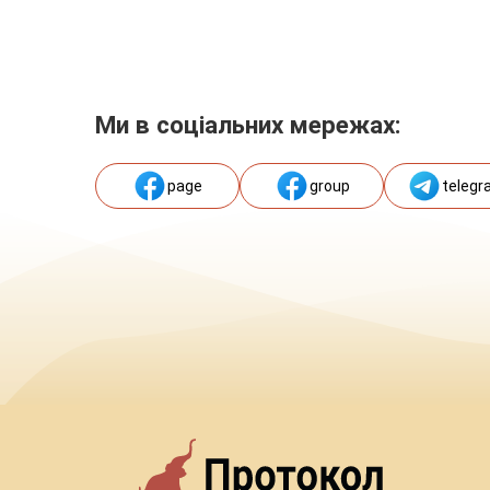
Ми в соціальних мережах:
page
group
telegr