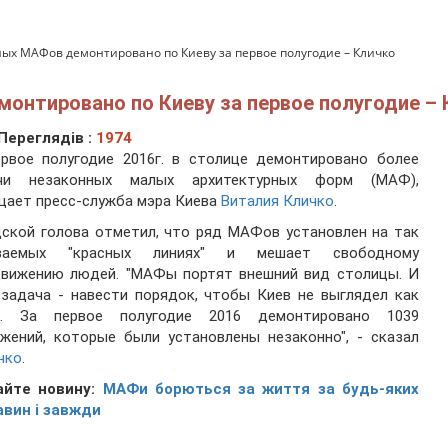
ых МАФов демонтировано по Киеву за первое полугодие – Кличко
онтировано по Киеву за первое полугодие – 
Переглядів :
1974
ервое полугодие 2016г. в столице демонтировано более
чи незаконных малых архитектурных форм (МАФ),
ает пресс-служба мэра Киева
Виталия Кличко
.
ской голова отметил, что ряд МАФов установлен на так
ваемых "красных линиях" и мешает свободному
движению людей. "МАФы портят внешний вид столицы. И
задача - навести порядок, чтобы Киев не выглядел как
р. За первое полугодие 2016 демонтировано 1039
жений, которые были установлены незаконно", - сказал
чко
.
айте новину:
МАФи борються за життя за будь-яких
авин і завжди