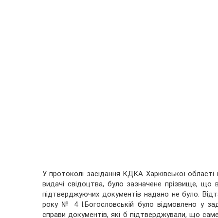
У протоколі засідання КДКА Харківської області 
видачі свідоцтва, було зазначене прізвище, що в
підтверджуючих документів надано не було. Відта
року № 4 І.Богословській було відмовлено у зад
справи документів, які б підтверджували, що сам