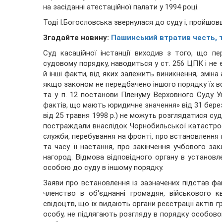
на засіданні атестаційної палати у 1994 році.
Тоді І.Богословська звернулася до суду і, пройшовш
Згадайте новину:
Пашинський втратив честь, 
Суд касаційної інстанції виходив з того, що п
судовому порядку, наводиться у ст. 256 ЦПК і не
й інші факти, від яких залежить виникнення, зміна
якщо законом не передбачено іншого порядку їх вст
та у п. 12 постанови Пленуму Верховного Суду У
фактів, що мають юридичне значення» від 31 берез
від 25 травня 1998 р.) не можуть розглядатися суд
постраждали внаслідок Чорнобильської катастрофи
служби, перебування на фронті, про встановлення п
та часу її настання, про закінчення учбового за
нагород. Відмова відповідного органу в установ
особою до суду в іншому порядку.
Заяви про встановлення із зазначених підстав фа
членство в об'єднанні громадян, військового к
свідоцтв, що їх видають органи реєстрації актів 
особу, не підлягають розгляду в порядку особово