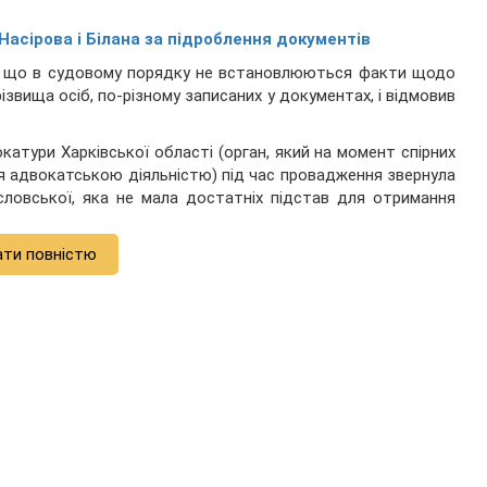
Насірова і Білана за підроблення документів
ку, що в судовому порядку не встановлюються факти щодо
різвища осіб, по-різному записаних у документах, і відмовив
окатури Харківської області (орган, який на момент спірних
я адвокатською діяльністю) під час провадження звернула
ословської, яка не мала достатніх підстав для отримання
ати повністю