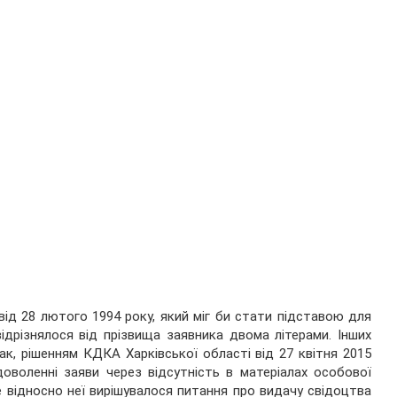
від 28 лютого 1994 року, який міг би стати підставою для
ідрізнялося від прізвища заявника двома літерами. Інших
к, рішенням КДКА Харківської області від 27 квітня 2015
оволенні заяви через відсутність в матеріалах особової
е відносно неї вирішувалося питання про видачу свідоцтва