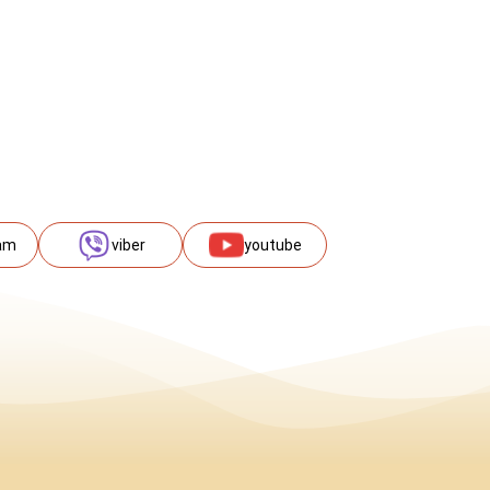
am
viber
youtube