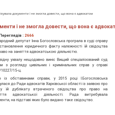
ікувала документи і не змогла довести, що вона є адвокатом
менти і не змогла довести, що вона є адвока
Переглядів :
2666
ародний депутат Інна Богословська програла в суді справу
становлення юридичного факту належності їй свідоцтва
раво на заняття адвокатською діяльністю.
відну ухвалу нещодавно виніс Вищий спеціалізований суд
ни з розгляду цивільних і кримінальних справ у справі
10227/15-ц.
но із обставинами справи, у 2015 році І.Богословська
улася до Ради адвокатів Харківської області із заявою про
чу їй дублікату втраченого свідоцтва про право на
яття адвокатської діяльності. Рада витребувала
енти, на підставі яких було видано таке свідоцтво.