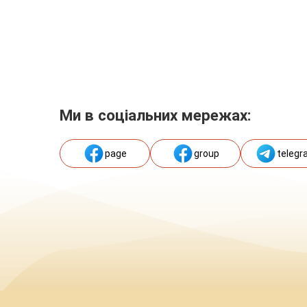
Ми в соціальних мережах:
page
group
telegr