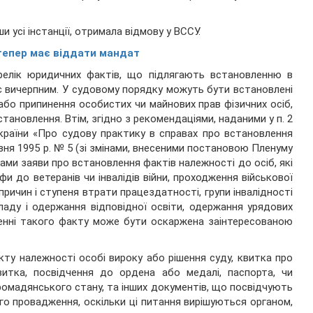
и усі інстанції, отримала відмову у ВССУ.
тепер має віддати мандат
ерелік юридичних фактів, що підлягають встановленню в
 є вичерпним. У судовому порядку можуть бути встановлені
 або припинення особистих чи майнових прав фізичних осіб,
ановлення. Втім, згідно з рекомендаціями, наданими у п. 2
країни «Про судову практику в справах про встановлення
ня 1995 р. № 5 (зі змінами, внесеними постановою Пленуму
ами заяви про встановлення фактів належності до осіб, які
 до ветеранів чи інвалідів війни, проходження військової
ричин і ступеня втрати працездатності, групи інвалідності
кладу і одержання відповідної освіти, одержання урядових
ленні такого факту може бути оскаржена заінтересованою
кту належності особі вироку або рішення суду, квитка про
витка, посвідчення до ордена або медалі, паспорта, чи
громадянського стану, та інших документів, що посвідчують
го провадження, оскільки ці питання вирішуються органом,