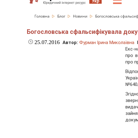
☰
Укр
Головна
Блог
Новини
Богословська сфальсиф
Богословська сфальсифікувала доку
25.07.2016
Автор:
Фурман Ірина Миколаївна
Екс-н
про в
про п
Відпо
Украї
№640/
Згід
зверн
вида
зайн
докум