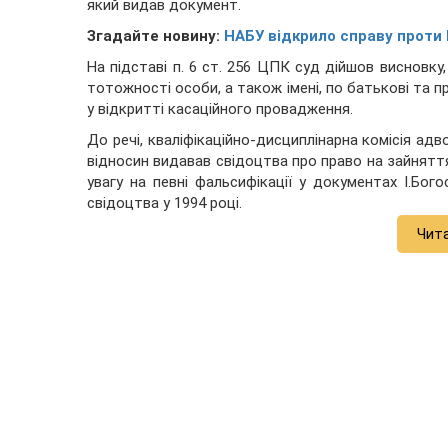
який видав документ.
Згадайте новину:
НАБУ відкрило справу проти 
На підставі п. 6 ст. 256 ЦПК суд дійшов виснов
тотожності особи, а також імені, по батькові та п
у відкритті касаційного провадження.
До речі, кваліфікаційно-дисциплінарна комісія адв
відносин видавав свідоцтва про право на зайнятт
увагу на певні фальсифікації у документах І.Бог
свідоцтва у 1994 році.
Чит