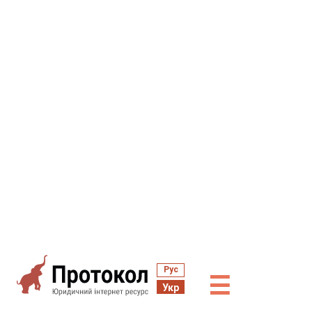
Рус
☰
Укр