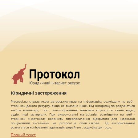
Юридичні застереження
Protocol.ua є власником авторських прав на інформацію, розміщену на веб -
сторінках даного ресурсу, якщо не вказано інше. Під інформацією розуміються
тексти, коментарі, статті, фотозображення, малюнки, ящик-шота, скани, відео,
аудіо, інші матеріали. При використанні матеріалів, розміщених на веб -
сторінках «Протокол» наявність гіперпосилання відкритого для індексації
пошуковими системами на protocol.ua обов`язкове. Під використанням
розуміється копіювання, адаптація, рерайтинг, модифікація тощо.
Повний текст