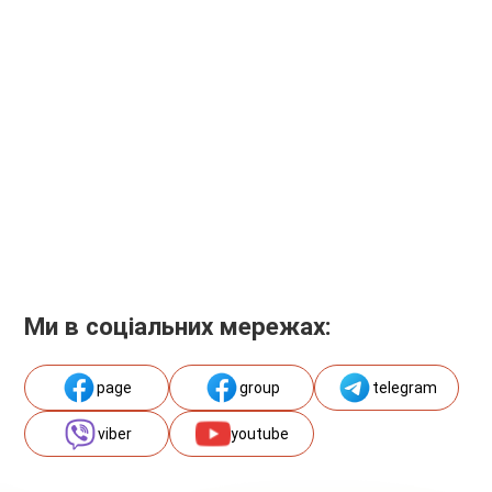
Ми в соціальних мережах:
page
group
telegram
viber
youtube