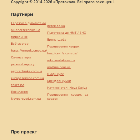
Copyright © 2014-2026 «Протокол». Всі права захищені.
Партнери
Сережки з діамантами
pereklad.ua
alliancetechnika.ua
Підготовка до НМТ / ЗНО
миралинкс
Винна шафа
Веб мастер
Перевезення хворих
https://motokosmos.ua/
hospice-life.com.ua/
Синтезатори
mk-translations.ua
perevod.agency
maltina.com.ua
agrotechnika.com.ua
Шафи купе
europeservice.com.ua
Брендові сумки
текст юа
Натяжні стелі Nova Stelya
Посилання
Перевезення хворих за
kievperevod.com.ua
кордон
Про проект