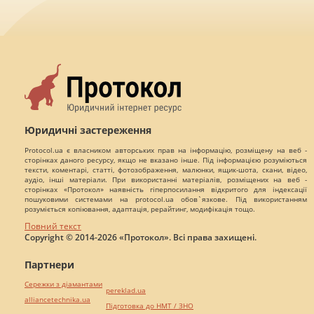
Юридичні застереження
Protocol.ua є власником авторських прав на інформацію, розміщену на веб -
сторінках даного ресурсу, якщо не вказано інше. Під інформацією розуміються
тексти, коментарі, статті, фотозображення, малюнки, ящик-шота, скани, відео,
аудіо, інші матеріали. При використанні матеріалів, розміщених на веб -
сторінках «Протокол» наявність гіперпосилання відкритого для індексації
пошуковими системами на protocol.ua обов`язкове. Під використанням
розуміється копіювання, адаптація, рерайтинг, модифікація тощо.
Повний текст
Copyright © 2014-2026 «Протокол». Всі права захищені.
Партнери
Сережки з діамантами
pereklad.ua
alliancetechnika.ua
Підготовка до НМТ / ЗНО