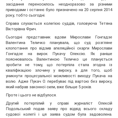
засідання переносилось неодноразово за різними
приводами і останнє було призначено на 20 серпня 2014
року, тобто сьогодні.
Справа слухається колегією суддів, головуюча Тетяна
Вікторівна Фрич.
Сьогодні представник вдови Мирослави Гонгадзе
Валентина Теличко планувала, що суд розгляне
клопотання про відзив апеляційної скарги Мирослави
Гонгадзе на вирок Пукачу Олексію. Як раніше
пояснювалось Валентиною Теличко це планується
зробити не тому, що потерпіла стала згодна із
кваліфікацією злочину у вироку, а для того, щоб
уникнути процесуальної можливості виходу Пукача на
волю. Адже Пукач О. перебуває під вартою без вироку,
який набрав законної сили, вже більше 5 років.
Проте і цього не відбулося.
Другий потерпілий у справі журналіст Олексій
Подольський подав заяву про відвід всього складу
судової колегії і ця заява судом була задоволена.