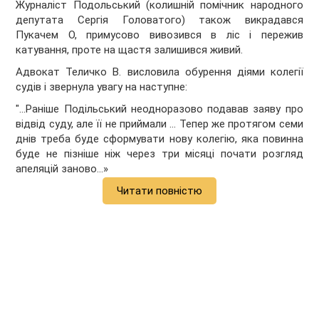
Журналіст Подольський (колишній помічник народного
депутата Сергія Головатого) також викрадався
Пукачем О, примусово вивозився в ліс і пережив
катування, проте на щастя залишився живий.
Адвокат Теличко В. висловила обурення діями колегії
судів і звернула увагу на наступне:
"…Раніше Подільський неодноразово подавав заяву про
відвід суду, але її не приймали ... Тепер же протягом семи
днів треба буде сформувати нову колегію, яка повинна
буде не пізніше ніж через три місяці почати розгляд
апеляцій заново…»
Читати повністю