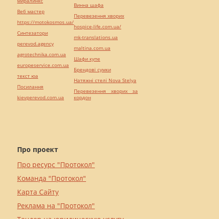
миралинкс
Винна шафа
Веб мастер
Перевезення хворих
https://motokosmos.ua/
hospice-life.com.ua/
Синтезатори
mk-translations.ua
perevod.agency
maltina.com.ua
agrotechnika.com.ua
Шафи купе
europeservice.com.ua
Брендові сумки
текст юа
Натяжні стелі Nova Stelya
Посилання
Перевезення хворих за
kievperevod.com.ua
кордон
Про проект
Про ресурс "Протокол"
Команда "Протокол"
Карта Сайту
Реклама на "Протокол"