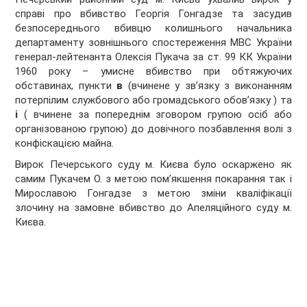
справі про вбивство Георгія Гонгадзе та засудив
безпосереднього вбивцю колишнього начальника
департаменту зовнішнього спостереження МВС України
генерал-лейтенанта Олексія Пукача за ст. 99 КК України
1960 року – умисне вбивство при обтяжуючих
обставинах, пункти
в
(вчинене у зв’язку з виконанням
потерпілим службового або громадського обов’язку ) та
і
( вчинене за попереднім зговором групою осіб або
організованою групою) до довічного позбавлення волі з
конфіскацією майна.
Вирок Печерського суду м. Києва було оскаржено як
самим Пукачем О. з метою пом’якшення покарання так і
Мирославою Гонгадзе з метою зміни кваліфікації
злочину на замовне вбивство до Апеляційного суду м.
Києва.