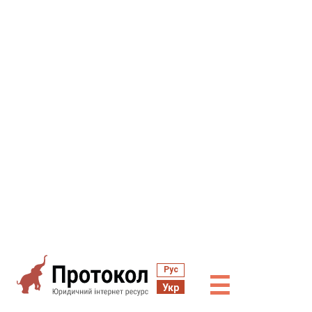
Рус
☰
Укр