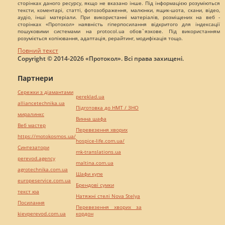
сторінках даного ресурсу, якщо не вказано інше. Під інформацією розуміються
тексти, коментарі, статті, фотозображення, малюнки, ящик-шота, скани, відео,
аудіо, інші матеріали. При використанні матеріалів, розміщених на веб -
сторінках «Протокол» наявність гіперпосилання відкритого для індексації
пошуковими системами на protocol.ua обов`язкове. Під використанням
розуміється копіювання, адаптація, рерайтинг, модифікація тощо.
Повний текст
Copyright © 2014-2026 «Протокол». Всі права захищені.
Партнери
Сережки з діамантами
pereklad.ua
alliancetechnika.ua
Підготовка до НМТ / ЗНО
миралинкс
Винна шафа
Веб мастер
Перевезення хворих
https://motokosmos.ua/
hospice-life.com.ua/
Синтезатори
mk-translations.ua
perevod.agency
maltina.com.ua
agrotechnika.com.ua
Шафи купе
europeservice.com.ua
Брендові сумки
текст юа
Натяжні стелі Nova Stelya
Посилання
Перевезення хворих за
kievperevod.com.ua
кордон