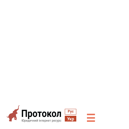
Рус
☰
Укр