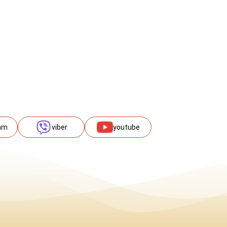
am
viber
youtube