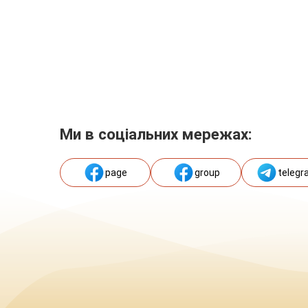
Ми в соціальних мережах:
page
group
telegr