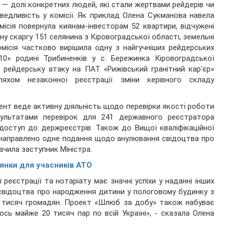
г — долі конкретних людей, які стали жертвами рейдерів чи
ведливість у комісії. Як приклад Олена Сукманова навела
омісія повернула киянам-інвесторам 52 квартири, відчужені
 скаргу 151 селянина з Кіровоградської області, земельні
омісія частково вирішила одну з найгучніших рейдерських
10» родині Трибиненків у с. Бережинка Кіровоградської
 рейдерську атаку на ПАТ «Рижівський гранітний кар'єр»
яхом незаконної реєстрації зміни керівного складу
нт веде активну діяльність щодо перевірки якості роботи
езультатами перевірок для 241 державного реєстратора
доступ до держреєстрів. Також до Вищої кваліфікаційної
ни направлено одне подання щодо анулювання свідоцтва про
ачила заступник Міністра.
лянки для учасників АТО
реєстрації та нотаріату має значні успіхи у наданні інших
свідоцтва про народження дитини у пологовому будинку з
00 тисяч громадян. Проект «Шлюб за добу» також набуває
ось майже 20 тисяч пар по всій Україні», - сказала Олена