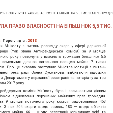
СІЯ ПОВЕРНУЛА ПРАВО ВЛАСНОСТІ НА БІЛЬШ НІЖ 5,5 ТИС. ЗЕМЕЛЬНИХ ДІЛ
А ПРАВО ВЛАСНОСТІ НА БІЛЬШ НІЖ 5,5 ТИС.
а
Переглядів :
2013
ія Мін’юсту з питань розгляду скарг у сфері державної
рації (так звана Антирейдерська комісія) за 9 місяців
ного року повернула у власність громадян більш ніж 5,5
ч земельних ділянок загальною площею майже 7 тисяч
рів. Про це сказала заступник Міністра юстиції з питань
вної реєстрації Олена Сукманова, підбиваючи підсумки
и Департаменту державної реєстрації та нотаріату за три
али 2017 року.
рейдерська комісія Мін’юсту була і залишається дієвим
нізмом відновлення порушених майнових прав громадян.
за 9 місяців поточного року комісія задовольнила 453
и. З них 204 скарги щодо земель, 183 — щодо об’єктів
хомого майна, 66 — щодо реєстрації юридичних осіб та