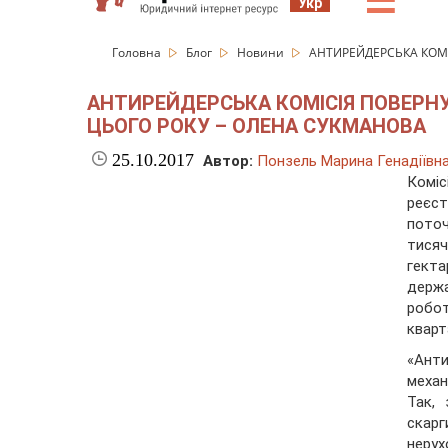
☰
Укр
Головна
Блог
Новини
АНТИРЕЙДЕРСЬКА КОМІ
АНТИРЕЙДЕРСЬКА КОМІСІЯ ПОВЕРНУЛ
ЦЬОГО РОКУ – ОЛЕНА СУКМАНОВА
25.10.2017
Автор:
Понзель Марина Генадіївн
Коміс
реєст
поточ
тися
гекта
держа
робот
кварт
«Анти
меха
Так, 
скарг
неру