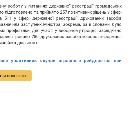
ну роботу у питаннях державної реєстрації громадських
ло підготовлено та прийнято 257 позитивних рішень у сфері
а 511 у сфері державної реєстрації друкованих засобів
зазначила заступник Міністра. Зокрема, за її словами, було
ські профспілки, для участі у виборчому процесі засвідчено
 зареєстровано 280 друкованих засобів масової інформації
аційної діяльності.
ине участились случаи аграрного рейдерства при
ати повністю