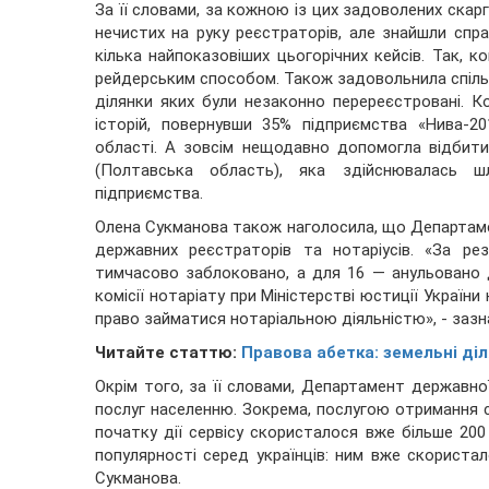
За її словами, за кожною із цих задоволених скар
нечистих на руку реєстраторів, але знайшли спра
кілька найпоказовіших цьогорічних кейсів. Так, к
рейдерським способом. Також задовольнила спільну
ділянки яких були незаконно перереєстровані. К
історій, повернувши 35% підприємства «Нива-20
області. А зовсім нещодавно допомогла відбити
(Полтавська область), яка здійснювалась шл
підприємства.
Олена Сукманова також наголосила, що Департаме
державних реєстраторів та нотаріусів. «За р
тимчасово заблоковано, а для 16 — анульовано 
комісії нотаріату при Міністерстві юстиції Украї
право займатися нотаріальною діяльністю», - зазн
Читайте статтю:
Правова абетка: земельні ді
Окрім того, за її словами, Департамент державної 
послуг населенню. Зокрема, послугою отримання 
початку дії сервісу скористалося вже більше 2
популярності серед українців: ним вже скористал
Сукманова.