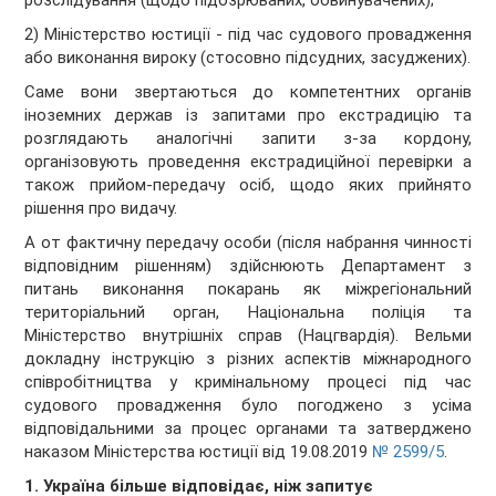
розслідування (щодо підозрюваних, обвинувачених);
2) Міністерство юстиції - під час судового провадження
або виконання вироку (стосовно підсудних, засуджених).
Саме вони звертаються до компетентних органів
іноземних держав із запитами про екстрадицію та
розглядають аналогічні запити з-за кордону,
організовують проведення екстрадиційної перевірки а
також прийом-передачу осіб, щодо яких прийнято
рішення про видачу.
А от фактичну передачу особи (після набрання чинності
відповідним рішенням) здійснюють Департамент з
питань виконання покарань як міжрегіональний
територіальний орган, Національна поліція та
Міністерство внутрішніх справ (Нацгвардія). Вельми
докладну інструкцію з різних аспектів міжнародного
співробітництва у кримінальному процесі під час
судового провадження було погоджено з усіма
відповідальними за процес органами та затверджено
наказом Міністерства юстиції від 19.08.2019
№ 2599/5
.
1. Україна більше відповідає, ніж запитує