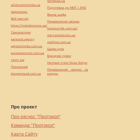
pereklad.ua
alliancetechnika.ua
Підготовка до НМТ / ЗНО
миралинкс
Винна шафа
Веб мастер
Перевезення хворих
https://motokosmos.ua/
hospice-life.com.ua/
Синтезатори
mk-translations.ua
perevod.agency
maltina.com.ua
agrotechnika.com.ua
Шафи купе
europeservice.com.ua
Брендові сумки
текст юа
Натяжні стелі Nova Stelya
Посилання
Перевезення хворих за
kievperevod.com.ua
кордон
Про проект
Про ресурс "Протокол"
Команда "Протокол"
Карта Сайту