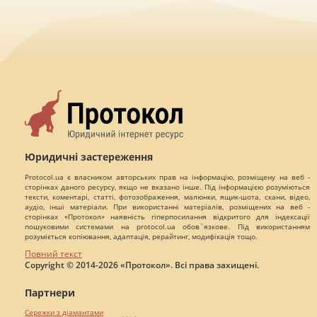
Юридичні застереження
Protocol.ua є власником авторських прав на інформацію, розміщену на веб -
сторінках даного ресурсу, якщо не вказано інше. Під інформацією розуміються
тексти, коментарі, статті, фотозображення, малюнки, ящик-шота, скани, відео,
аудіо, інші матеріали. При використанні матеріалів, розміщених на веб -
сторінках «Протокол» наявність гіперпосилання відкритого для індексації
пошуковими системами на protocol.ua обов`язкове. Під використанням
розуміється копіювання, адаптація, рерайтинг, модифікація тощо.
Повний текст
Copyright © 2014-2026 «Протокол». Всі права захищені.
Партнери
Сережки з діамантами