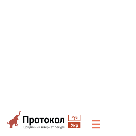
Рус
☰
Укр