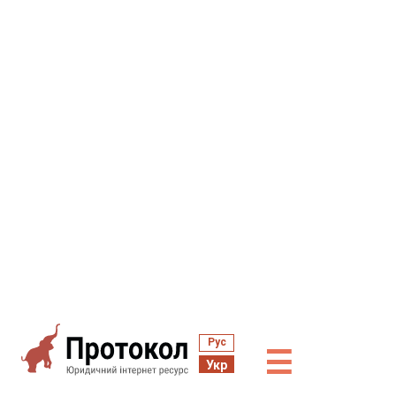
Рус
☰
Укр