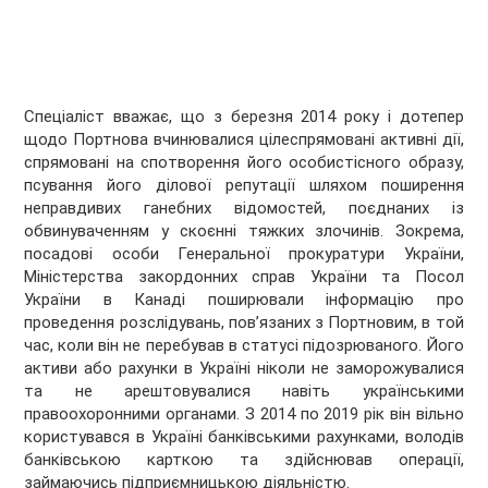
Спеціаліст вважає, що з березня 2014 року і дотепер
щодо Портнова вчинювалися цілеспрямовані активні дії,
спрямовані на спотворення його особистісного образу,
псування його ділової репутації шляхом поширення
неправдивих ганебних відомостей, поєднаних із
обвинуваченням у скоєнні тяжких злочинів. Зокрема,
посадові особи Генеральної прокуратури України,
Міністерства закордонних справ України та Посол
України в Канаді поширювали інформацію про
проведення розслідувань, пов’язаних з Портновим, в той
час, коли він не перебував в статусі підозрюваного. Його
активи або рахунки в Україні ніколи не заморожувалися
та не арештовувалися навіть українськими
правоохоронними органами. З 2014 по 2019 рік він вільно
користувався в Україні банківськими рахунками, володів
банківською карткою та здійснював операції,
займаючись підприємницькою діяльністю.