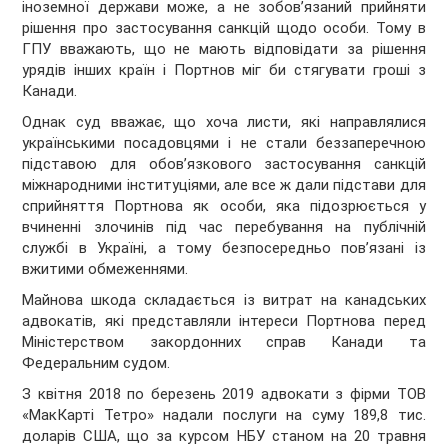
іноземної держави може, а не зобов’язаний прийняти
рішення про застосування санкцій щодо особи. Тому в
ГПУ вважають, що не мають відповідати за рішення
урядів інших країн і Портнов міг би стягувати гроші з
Канади.
Однак суд вважає, що хоча листи, які направлялися
українськими посадовцями і не стали беззаперечною
підставою для обов’язкового застосування санкцій
міжнародними інституціями, але все ж дали підстави для
сприйняття Портнова як особи, яка підозрюється у
вчиненні злочинів під час перебування на публічній
службі в Україні, а тому безпосередньо пов’язані із
вжитими обмеженнями.
Майнова шкода складається із витрат на канадських
адвокатів, які представляли інтереси Портнова перед
Міністерством закордонних справ Канади та
Федеральним судом.
З квітня 2018 по березень 2019 адвокати з фірми ТОВ
«МакКарті Тетро» надали послуги на суму 189,8 тис.
доларів США, що за курсом НБУ станом на 20 травня