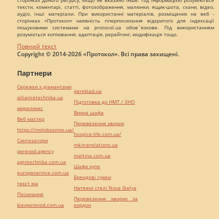
тексти, коментарі, статті, фотозображення, малюнки, ящик-шота, скани, відео,
аудіо, інші матеріали. При використанні матеріалів, розміщених на веб -
сторінках «Протокол» наявність гіперпосилання відкритого для індексації
пошуковими системами на protocol.ua обов`язкове. Під використанням
розуміється копіювання, адаптація, рерайтинг, модифікація тощо.
Повний текст
Copyright © 2014-2026 «Протокол». Всі права захищені.
Партнери
Сережки з діамантами
pereklad.ua
alliancetechnika.ua
Підготовка до НМТ / ЗНО
миралинкс
Винна шафа
Веб мастер
Перевезення хворих
https://motokosmos.ua/
hospice-life.com.ua/
Синтезатори
mk-translations.ua
perevod.agency
maltina.com.ua
agrotechnika.com.ua
Шафи купе
europeservice.com.ua
Брендові сумки
текст юа
Натяжні стелі Nova Stelya
Посилання
Перевезення хворих за
kievperevod.com.ua
кордон