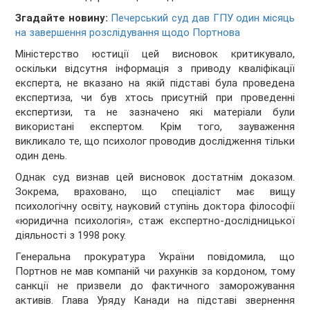
Згадайте новину:
Печерський суд дав ГПУ один місяць
на завершення розслідування щодо Портнова
Міністерство юстиції цей висновок критикувало,
оскільки відсутня інформація з приводу кваліфікації
експерта, не вказано на якій підставі була проведена
експертиза, чи був хтось присутній при проведенні
експертизи, та не зазначено які матеріали були
використані експертом. Крім того, зауваження
викликало те, що психолог проводив дослідження тільки
один день.
Однак суд визнав цей висновок достатнім доказом.
Зокрема, враховано, що спеціаліст має вищу
психологічну освіту, науковий ступінь доктора філософії
«юридична психологія», стаж експертно-дослідницької
діяльності з 1998 року.
Генеральна прокуратура України повідомила, що
Портнов не мав компаній чи рахунків за кордоном, тому
санкції не призвели до фактичного заморожування
активів. Глава Уряду Канади на підставі звернення