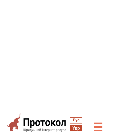
Рус
☰
Укр