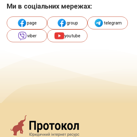
Ми в соціальних мережах:
page
group
telegram
viber
youtube