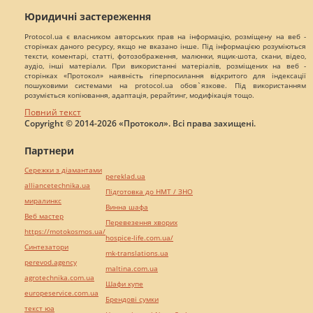
Юридичні застереження
Protocol.ua є власником авторських прав на інформацію, розміщену на веб -
сторінках даного ресурсу, якщо не вказано інше. Під інформацією розуміються
тексти, коментарі, статті, фотозображення, малюнки, ящик-шота, скани, відео,
аудіо, інші матеріали. При використанні матеріалів, розміщених на веб -
сторінках «Протокол» наявність гіперпосилання відкритого для індексації
пошуковими системами на protocol.ua обов`язкове. Під використанням
розуміється копіювання, адаптація, рерайтинг, модифікація тощо.
Повний текст
Copyright © 2014-2026 «Протокол». Всі права захищені.
Партнери
Сережки з діамантами
pereklad.ua
alliancetechnika.ua
Підготовка до НМТ / ЗНО
миралинкс
Винна шафа
Веб мастер
Перевезення хворих
https://motokosmos.ua/
hospice-life.com.ua/
Синтезатори
mk-translations.ua
perevod.agency
maltina.com.ua
agrotechnika.com.ua
Шафи купе
europeservice.com.ua
Брендові сумки
текст юа