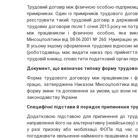
Трудовий договір між фізичною особою-підприємц
примірниках. Один із примірників трудового догов
реєструвати такий трудовий договір в державній
трудових договорів після 1 січня 2015 року не по
між працівником і фізичною особою, яка ви
Мінсоцполітики від 08.06.2001 № 260. Нумерацію у
В усьому іншому оформлення трудових відносин мі
(роботодавець має видати наказ про прийняття 
трудовій книжці, сповістити податковий орган пе
Документ, що визначає типову форму трудовог
Форма трудового договору між працівником і ф
працю, затверджена Наказом Мінсоцполітики від
форму зміни та доповнення за умови, що вони не
законодавству України.
Специфічні підстави й порядок припинення тр
Додатковою підставою для припинення дії труд
направлення його на альтернативну (невійськову) 
у разі призову або мобілізації ФОПа під час 
погоджувати звільнення найманого працівника з п