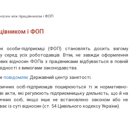
дносин між працівником і ФОП
цівником і ФОП
чні особи-підприємці (ФОП) становлять досить вагому
у серед усіх роботодавців. Втім, не завжди оформлення
вих відносин ФОПа з працівниками відбувається в повній
відності з вимогами законодавства.
це
повідомляє
Державний центр занятості.
зичних осіб-підприємців поширюються ті ж нормативно-
ві акти, які регулюють підприємницьку діяльність, що й на
ичних осіб, якщо інше не встановлено законом або не
ває із суті відносин (ст. 54 Цивільного кодексу України).