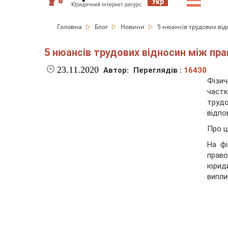
☰
Укр
Головна
Блог
Новини
5 нюансів трудових ві
5 нюансів трудових відносин між пра
23.11.2020
Автор:
Переглядів :
16430
Фізи
частк
трудо
відпо
Про 
На фі
право
юрид
випли