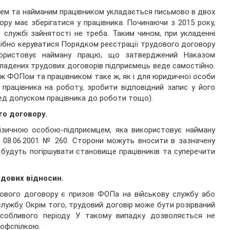
ем та найманим працівником укладається письмово в двох
ору має зберігатися у працівника. Починаючи з 2015 року,
 службі зайнятості не треба. Таким чином, при укладенні
трібно керуватися Порядком реєстрації трудового договору
користовує найману працю, що затверджений Наказом
кладених трудових договорів підприємець веде самостійно.
ж ФОПом та працівником таке ж, як і для юридичної особи
працівника на роботу, зробити відповідний запис у його
ред допуском працівника до роботи тощо).
о договору.
ізичною особою-підприємцем, яка використовує найману
 08.06.2001 № 260. Сторони можуть вносити в зазначену
 будуть погіршувати становище працівників та суперечити
удових відносин.
ового договору є призов ФОПа на військову службу або
службу. Окрім того, трудовий договір може бути розірваний
особливого періоду. У такому випадку дозволяється не
рофспілкою.