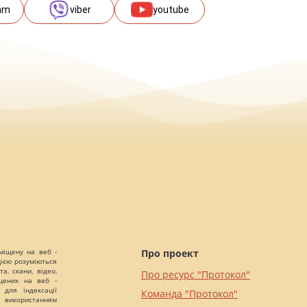
am
viber
youtube
міщену на веб -
Про проект
цією розуміються
а, скани, відео,
Про ресурс "Протокол"
іщених на веб -
 для індексації
Команда "Протокол"
 використанням