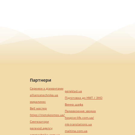
Партнери
Сережки з діамантами
pereklad.ua
alliancetechnika.ua
Підготовка до НМТ / ЗНО
миралинкс
Винна шафа
Веб мастер
Перевезення хворих
https://motokosmos.ua/
hospice-life.com.ua/
Синтезатори
mk-translations.ua
perevod.agency
maltina.com.ua
agrotechnika.com.ua