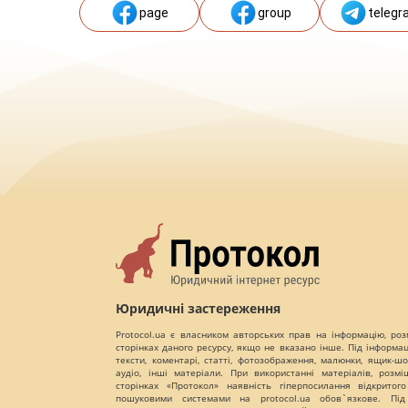
page
group
telegr
Юридичні застереження
Protocol.ua є власником авторських прав на інформацію, роз
сторінках даного ресурсу, якщо не вказано інше. Під інформа
тексти, коментарі, статті, фотозображення, малюнки, ящик-шот
аудіо, інші матеріали. При використанні матеріалів, розм
сторінках «Протокол» наявність гіперпосилання відкритого
пошуковими системами на protocol.ua обов`язкове. Під