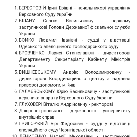
БЕРЕСТОВІЙ Ірині Еріївні - начальникові управління
Верховного Суду України
БІЛАНУ Сергію Васильовичу - першому
заступникові Голови Державної фіскальної служби
України
БОЙКО Людмилі Іванівні - судді у відставці
Одеського апеляційного господарського суду
БРОВЧЕНКО Ларисі Станіславівні - директорові
Департаменту Секретаріату Кабінету Міністрів
України
ВИШНЕВСЬКОМУ Андрію Володимировичу -
директорові Координаційного центру з надання
правової допомоги, м.Київ
ГАЛАЄВСЬКОМУ Юрію Васильовичу - заступникові
керівника апарату Верховного Суду України
ГЛУХОВЕРІ Віталію Андрійовичу - ректорові
Дніпропетровського державного університету
внутрішніх справ
ГРИГОР’ЄВІЙ Вірі Федосіївні - судді у відставці
апеляційного суду Чернігівської області
ДЕНИСЕНКО Наталії Миколаївні - заступникові