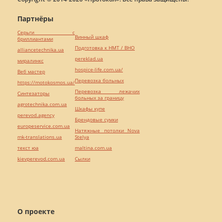
Партнёры
Серьги с
Винный шкаф
бриллиантами
Подготовка к НМТ / ВНО
alliancetechnika.ua
pereklad.ua
миралинкс
hospice-life.com.ua/
Веб мастер
Перевозка больных
https://motokosmos.ua/
Перевозка лежачих
Синтезаторы
больных за границу
agrotechnika.com.ua
Шкафы купе
perevod.agency
Брендовые сумки
europeservice.com.ua
Натяжные потолки Nova
mk-translations.ua
Stelya
текст юа
maltina.com.ua
kievperevod.com.ua
Cылки
О проекте