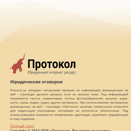
Юридические оговорки
Protocol.ua обладает авторскими правами на информацию, размещенную на
веб - страницах данного ресурса, если не указано иное. Под информацией
понимаются тексты, комментарии, статьи, фотоизображения, рисунки, ящик-
шота, сканы, видео, аудио, другие материалы. При использовании материалов,
размещенных на веб - страницах «Протокол» наличие гиперссылки открытого
для индексации поисковыми системами на protocol.ua обязательна. Под
использованием понимается копирования, адаптация, рерайтинг, модификация
и тому подобное.
Полный текст
Copyright © 2014-2026 «Протокол». Все права защищены.