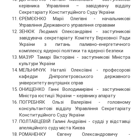
керівника Управління – завідувачу відділу
Секретаріату Конституційного Суду України
ЄРЕМЄЄНКО Марії Олегівні - начальникові
Управління Державного управління справами
ЗЕНЮК Людмилі Олександрівні - заступникові
завідувача секретаріату Комітету Верховної Ради
України з питань паливно-енергетичного
комплексу, ядерної політики та ядерної безпеки
МАЗУР Тамарі Вікторівні - заступникові Міністра
культури України
МЕЛЬНИЧУК Наталії Олексіївні - професорові
кафедри Дніпропетровського державного
університету внутрішніх справ
ОНИЩЕНКО Ганні Володимирівні - заступникові
Міністра юстиції України – керівнику апарату
ПОГРЕБНЯК Ользі Валеріївні - головному
консультантові відділу Управління Секретаріату
Конституційного Суду України
ПОЛТАВЦЕВІЙ Галині Андріївні - судді у відставці
апеляційного суду міста Києва
РОМАНЕНКУ Євгену Олександровичу -