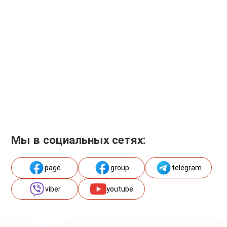
Мы в социальных сетях:
page
group
telegram
viber
youtube