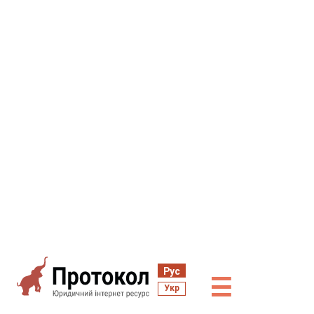
Рус
☰
Укр