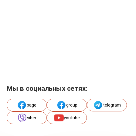
Мы в социальных сетях:
page
group
telegram
viber
youtube