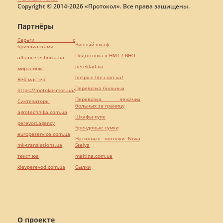
Copyright © 2014-2026 «Протокол». Все права защищены.
Партнёры
Серьги с
Винный шкаф
бриллиантами
Подготовка к НМТ / ВНО
alliancetechnika.ua
pereklad.ua
миралинкс
hospice-life.com.ua/
Веб мастер
Перевозка больных
https://motokosmos.ua/
Перевозка лежачих
Синтезаторы
больных за границу
agrotechnika.com.ua
Шкафы купе
perevod.agency
Брендовые сумки
europeservice.com.ua
Натяжные потолки Nova
mk-translations.ua
Stelya
текст юа
maltina.com.ua
kievperevod.com.ua
Cылки
О проекте