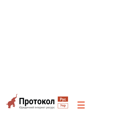
Рус
☰
Укр