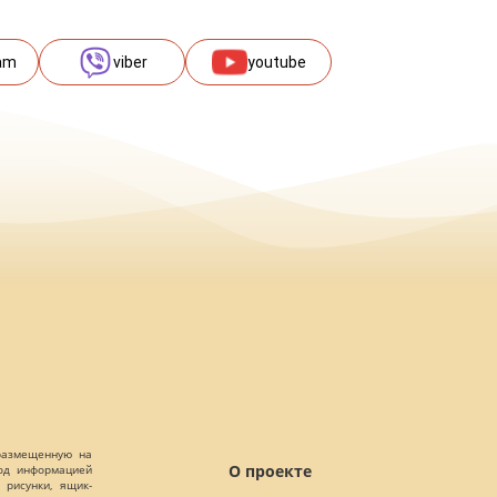
am
viber
youtube
 размещенную на
О проекте
Под информацией
 рисунки, ящик-