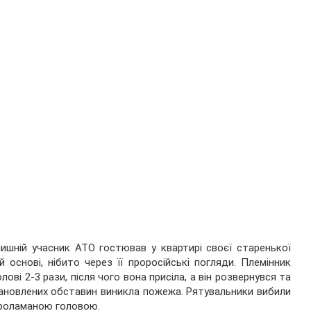
лишній учасник АТО гостював у квартирі своєї старенької
 основі, нібито через її проросійські погляди. Племінник
лові 2-3 рази, після чого вона присіла, а він розвернувся та
становлених обставин виникла пожежа. Рятувальники вибили
 проламаною головою.