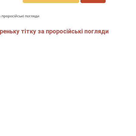
а проросійські погляди
ареньку тітку за проросійські погляди