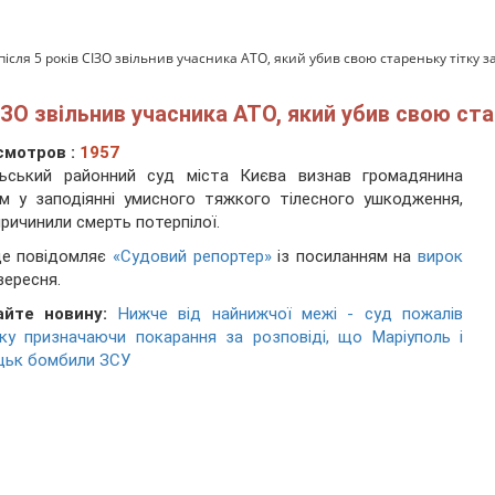
 після 5 років СІЗО звільнив учасника АТО, який убив свою стареньку тітку з
 СІЗО звільнив учасника АТО, який убив свою ст
смотров :
1957
льський районний суд міста Києва визнав громадянина
м у заподіянні умисного тяжкого тілесного ушкодження,
ричинили смерть потерпілої.
це повідомляє
«Судовий репортер»
із посиланням на
вирок
 вересня.
айте новину:
Нижче від найнижчої межі - суд пожалів
ку призначаючи покарання за розповіді, що Маріуполь і
цьк бомбили ЗСУ