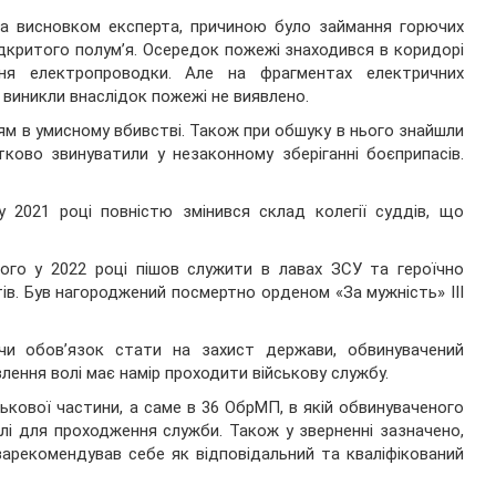
 За висновком експерта, причиною було займання горючих
відкритого полум’я. Осередок пожежі знаходився в коридорі
ння електропроводки. Але на фрагментах електричних
 виникли внаслідок пожежі не виявлено.
ням в умисному вбивстві. Також при обшуку в нього знайшли
тково звинуватили у незаконному зберіганні боєприпасів.
у 2021 році повністю змінився склад колегії суддів, що
ого у 2022 році пішов служити в лавах ЗСУ та героїчно
тів. Був нагороджений посмертно орденом «За мужність» ІІІ
чи обов’язок стати на захист держави, обвинувачений
влення волі має намір проходити військову службу.
кової частини, а саме в 36 ОбрМП, в якій обвинуваченого
олі для проходження служби. Також у зверненні зазначено,
зарекомендував себе як відповідальний та кваліфікований