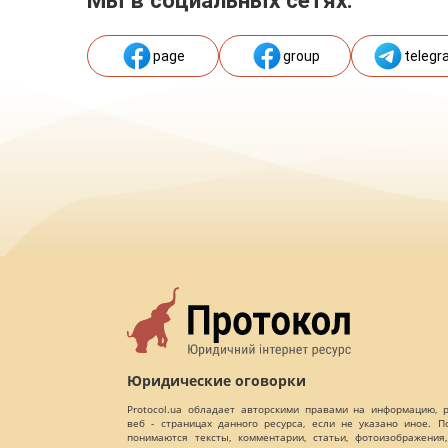
Мы в социальных сетях:
page
group
telegr
Юридические оговорки
Protocol.ua обладает авторскими правами на информацию,
веб - страницах данного ресурса, если не указано иное. 
понимаются тексты, комментарии, статьи, фотоизображения,