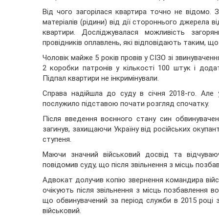
Від чого загорілася квартира точно не відомо.
матеріалів (рідини) від дії стороннього джерела 
квартири. Досліджувалася можливість загоря
провідників оплавлень, які відповідають таким, що
Чоловік майже 5 років провів у СІЗО зі звинувачен
2 коробки патронів у кількості 100 штук і дода
Підпал квартири не інкримінували.
Справа надійшла до суду в січня 2018-го. Але 
послужило підставою почати розгляд спочатку.
Після введення воєнного стану син обвинувачен
загинув, захищаючи Україну від російських окупан
ступеня.
Маючи значний військовий досвід та відчуваю
повідомив суду, що після звільнення з місць позба
Адвокат долучив копію звернення командира війсь
очікують після звільнення з місць позбавлення в
що обвинувачений за період служби в 2015 році 
військовий.