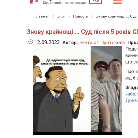
☰
Укр
Главная
Блог
Новости
Знову крайнощі ... Суд
Знову крайнощі ... Суд після 5 років
12.09.2022
Автор:
Лента от Протокола
Про
Поді
винни
що сп
Про 
від 6
Згад
хабал
Доне