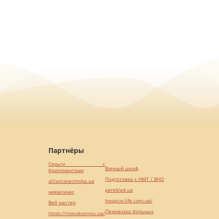
Партнёры
Серьги с
Винный шкаф
бриллиантами
Подготовка к НМТ / ВНО
alliancetechnika.ua
pereklad.ua
миралинкс
hospice-life.com.ua/
Веб мастер
Перевозка больных
https://motokosmos.ua/