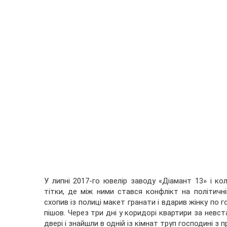
У липні 2017-го ювелір заводу «Діамант 13» і ко
тітки, де між ними стався конфлікт на політичній
схопив із полиці макет гранати і вдарив жінку по го
пішов. Через три дні у коридорі квартири за нев
двері і знайшли в одній із кімнат труп господині з