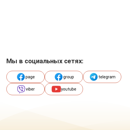
Мы в социальных сетях:
page
group
telegram
viber
youtube