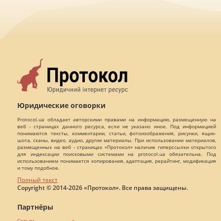
Юридические оговорки
Protocol.ua обладает авторскими правами на информацию, размещенную на
веб - страницах данного ресурса, если не указано иное. Под информацией
понимаются тексты, комментарии, статьи, фотоизображения, рисунки, ящик-
шота, сканы, видео, аудио, другие материалы. При использовании материалов,
размещенных на веб - страницах «Протокол» наличие гиперссылки открытого
для индексации поисковыми системами на protocol.ua обязательна. Под
использованием понимается копирования, адаптация, рерайтинг, модификация
и тому подобное.
Полный текст
Copyright © 2014-2026 «Протокол». Все права защищены.
Партнёры
Серьги с