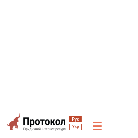
Рус
☰
Укр