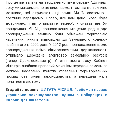
Про це він заявив на засіданні уряду в середу. "До кінця
року ми максимально це виконаємо, і там, де це технічно
можливо, всі отримають ці землі. Ми їх системно і
постійно передаємо. Слово, яке вам дано, його буде
дотримано, і ви отримаєте землю", - сказав він. Як
повідомляв УНІАН, повноваження місцевих рад щодо
розпорядження землею були обмежені територією
населених пунктів відповідно до Земельного кодексу,
прийнятого в 2002 році. У 2012 році повноваження щодо
розпорядження всіма сільгоспземлями держвласності
отримало Державне агентство земельних ресурсів
(тепер Держгеокадастр). У січні цього року Кабінет
міністрів знайшов правовий механізм передачі земель за
межами населених пунктів управління територіальних
громад без зміни законодавства, а передача мала
початися в лютому.
Згадайте новину:
ЦИТАТА МІСЯЦЯ: Гройсман назвав
українське законодавство "одним з найкращих в
Європі" для інвесторів