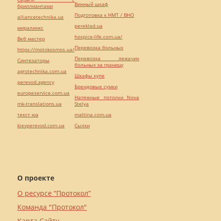
Винный шкаф
бриллиантами
Подготовка к НМТ / ВНО
alliancetechnika.ua
pereklad.ua
миралинкс
hospice-life.com.ua/
Веб мастер
Перевозка больных
https://motokosmos.ua/
Перевозка лежачих
Синтезаторы
больных за границу
agrotechnika.com.ua
Шкафы купе
perevod.agency
Брендовые сумки
europeservice.com.ua
Натяжные потолки Nova
mk-translations.ua
Stelya
текст юа
maltina.com.ua
kievperevod.com.ua
Cылки
О проекте
О ресурсе “Протокол”
Команда "Протокол"
Карта Сайту