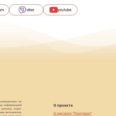
am
viber
youtube
 размещенную на
О проекте
Под информацией
 рисунки, ящик-
ании материалов,
О ресурсе “Протокол”
сылки открытого