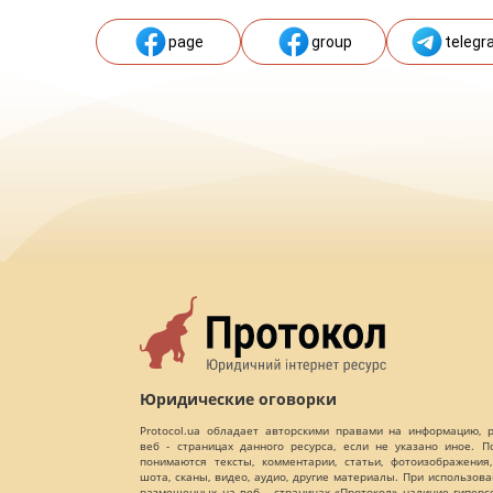
page
group
telegr
Юридические оговорки
Protocol.ua обладает авторскими правами на информацию,
веб - страницах данного ресурса, если не указано иное. 
понимаются тексты, комментарии, статьи, фотоизображения,
шота, сканы, видео, аудио, другие материалы. При использов
размещенных на веб - страницах «Протокол» наличие гиперс