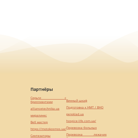
Партнёры
Серьги с
Винный шкаф
бриллиантами
Подготовка к НМТ / ВНО
alliancetechnika.ua
pereklad.ua
миралинкс
hospice-life.com.ua/
Веб мастер
Перевозка больных
https://motokosmos.ua/
Перевозка лежачих
Синтезаторы