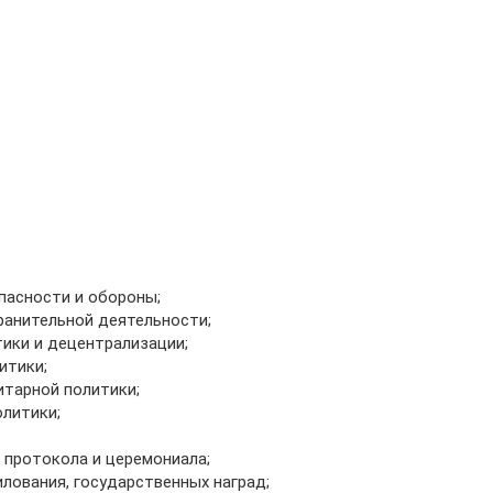
пасности и обороны;
ранительной деятельности;
ики и децентрализации;
итики;
итарной политики;
литики;
 протокола и церемониала;
лования, государственных наград;