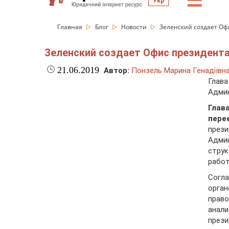
☰
Укр
Главная
Блог
Новости
Зеленский создает Офи
Зеленский создает Офис президента:
21.06.2019
Автор:
Понзель Марина Генадіївн
Глав
Адми
Глав
пере
през
Адми
стру
работ
Согл
орган
прав
анал
прези