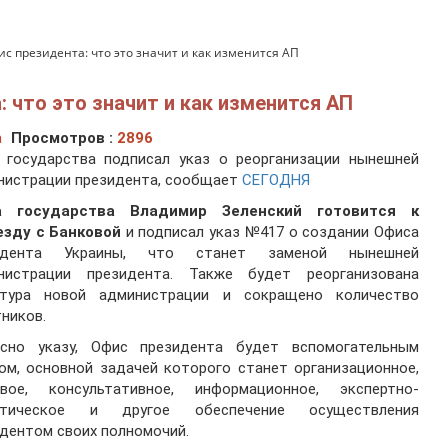
с президента: что это значит и как изменится АП
 что это значит и как изменится АП
а
Просмотров :
2896
а государства подписал указ о реорганизации нынешней
нистрации президента, сообщает
СЕГОДНЯ
а государства Владимир Зеленский готовится к
езду с Банковой
и подписал указ №417 о создании Офиса
идента Украины, что станет заменой нынешней
нистрации президента. Также будет реорганизована
ктура новой администрации и сокращено количество
ников.
асно указу, Офис президента будет вспомогательным
ом, основной задачей которого станет организационное,
овое, консультативное, информационное, экспертно-
итическое и другое обеспечение осуществления
дентом своих полномочий.