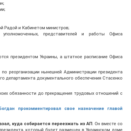
н;
ии;
ой Радой и Кабинетом министров;
и уполномоченных, представителей и работы Офиса
ются президентом Украины, а штатное расписание Офиса
ю по реорганизации нынешней Администрации президента
ого департамента документального обеспечения Стасенко
воих обязанности до прекращения трудовых отношений с
Богдан прокомментировал свое назначение главой
азал, куда собирается переезжать из АП
. Он вместе со
президента, который будет размещен в Украинском доме