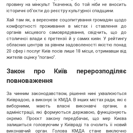
провину на мінкульт Ткаченка, бо той ніби не вносить
історичні об'єкти до реєстру культурної спадщини.
Хай там як, а вересневе соцопитування громадян щодо
комфортності проживання в містах і ставлення до
органів місцевого самоврядування, свідчить, що до
столичної влади є претензії й у самих киян. У рейтингу
обласних центрів за рівнем задоволеності якістю понад
20 сфер і послуг Київ посів лише 18 місце, отримавши від
жителів оцінку "погано".
Закон про Київ перерозподіляє
повноваження
За чинним законодавством, рішення нині ухвалюються
Київрадою, а виконує їх КМДА. В інших містах ради, які є
виборними, мають власні виконавчі органи, а
адміністрації, які формуються державою, функціонують
окремо. Проєкт закону передбачає, що мер Києва
залишиться головуючим у Київраді та очолить її новий
виконавчий орган. Голова КМДА стане виключно