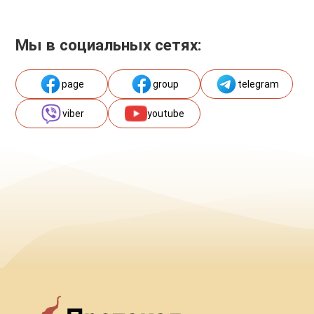
Мы в социальных сетях:
page
group
telegram
viber
youtube