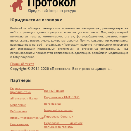
Юридические оговорки
Protocol.ua обладает авторскими правами на информацию, размещенную на
веб - страницах данного ресурса, если не указано иное. Под информацией
понимаются тексты, комментарии, статьи, фотоизображения, рисунки, ящик-
шота, сканы, видео, аудио, другие материалы. При использовании материалов,
размещенных на веб - страницах «Протокол» наличие гиперссылки открытого
для индексации поисковыми системами на protocol.ua обязательна. Под
использованием понимается копирования, адаптация, рерайтинг, модификация
и тому подобное.
Полный текст
Copyright © 2014-2026 «Протокол». Все права защищены.
Партнёры
Серьги с
Винный шкаф
бриллиантами
Подготовка к НМТ / ВНО
alliancetechnika.ua
pereklad.ua
миралинкс
hospice-life.com.ua/
Веб мастер
Перевозка больных
https://motokosmos.ua/
Перевозка лежачих
Синтезаторы
больных за границу
agrotechnika.com.ua