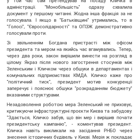
у той час сам претендував на посаду Кличка в
адміністрації. "Монобільшість" одразу схвалила
документ у першому читанні. Жодна інша фракція за не
голосувала. І якщо в "Батьківщині" утримались, то в
"Голосі", "Євросолідарності" та ОПЗЖ демонстративно
голосували проти.
Зі звільненням Богдана пристрасті між офісом
президента та мером на якийсь час вгамувались. Тепер,
через два роки, закон вирішили винести на розгляд в
цілому. Якраз після нового загострення стосунків між
Зеленським і Кличком через обшуки в департаментах і
комунальних підприємствах КМДА. Кличко каже про
"політичний тиск", президент мотив конкуренції
заперечує і пояснює обшуки "розкраданням бюджету"
вказаними структурами.
Незадоволення роботою мера Зеленський не приховує,
критикуючи інфраструктурні проєкти Києва та забудову.
"Здається, Кличко забув, що він мер і вирішив почати
президентську кампанію", - коментував президент.
Кличка навіть викликали на засідання РНБО через
знесення історичних будівель у Києві. Мерія ж покладає