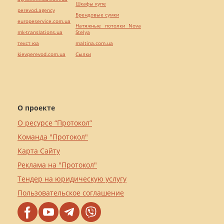
Шкафы купе
perevod.agency
Брендовые сумки
europeservice.com.ua
Натяжные потолки Nova
mk-translations.ua
Stelya
текст юа
maltina.com.ua
kievperevod.com.ua
Cылки
О проекте
О ресурсе “Протокол”
Команда "Протокол"
Карта Сайту
Реклама на "Протокол"
Тендер на юридическую услугу
Пользовательское соглашение