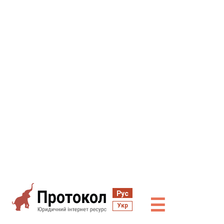
Рус
☰
Укр