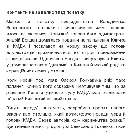
Контакти не задалися від початку
Майже з початку президентства Володимира
Зеленського контакти із київським міським головою
якось не склалися. Колишній голова його адміністрації
Андрій Богдан домагався подання на звільнення Кличка
з КМДА і посилався на норму закону, що голови
адміністрацій призначаються на строк повноважень
глави держави. Одночасно Богдан звинувачував Кличка
у домовленостях з "ділками" в Київській міській раді та
корупційних схемах у столиці.
Коли новий тоді уряд Олексія Гончарука вніс таке
подання, Кличко його оскаржив і мотивував тим, що за
рішенням Конституційного суду КМДА має очолювати
обраний Київський міський голова.
"Слуга народу", натомість, розробила проєкт нового
закону про столицю, який розмежовує посади мера й
голови КМДА. Серед авторів, крім керівництва фракції,
був і нинішній міністр культури Олександр Ткаченко, який