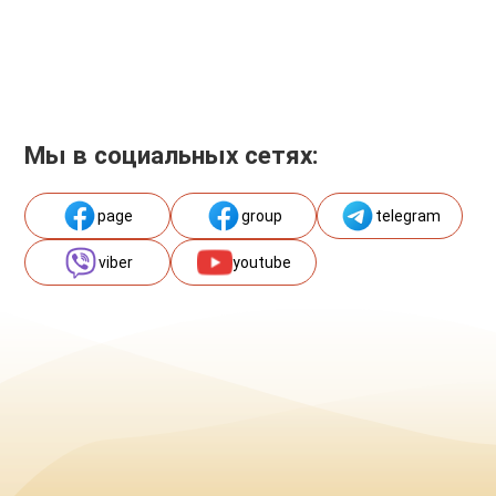
Мы в социальных сетях:
page
group
telegram
viber
youtube