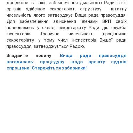
довідкове та інше забезпечення діяльності Ради та її
органів здійснює секретаріат, структуру і штатну
чисельність якого затверджує Вища рада правосуддя.
Для забезпечення здійснення членами ВРП своїх
повноважень у складі секретаріату Ради діє служба
інспекторів. Гранична чисельність працівників
секретаріату, у тому числі інспекторів Вищої ради
правосуддя, затверджується Радою.
Згадайте новину:
Вища рада правосуддя
погодилась: процедуру щодо арешту суддів
спрощено! Стережіться хабарники!