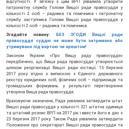
відсутності. У зв’язку з цим ВРП ухвалила утворити
патронатну службу Голови Вищої ради правосуддя у
кількості 2 осіб – радника та помічника і патронатну
службу заступника Голови Вищої ради правосуддя у
кількості 2 осіб – радника та помічника.
Згадайте новину:
БЕЗ ЗГОДИ Вищої ради
правосуддя суддю не може бути затримано або
утримувано під вартою чи арештом!
Законом України «Про Вищу раду правосуддя»
передбачено, що Вища рада правосуддя утворюється
шляхом реорганізації Вищої ради юстиції. 15 березня
2017 року згідно з випискою з Єдиного державного
реєстру юридичних осіб, фізичних осіб – підприємців та
громадських формувань у результаті перетворення
утворена Вища рада правосуддя.
Враховуючи зазначене, Рада ухвалила затвердити штат
Вищої ради правосуддя у кількості 321 штатна одиниця
та штатний розпис ВРП на 2017 рік і ввести його в дію з
23 березня 2017 року. Також Рада ухвалила затвердити
Положення про секретаріат Вищої ради правосуддя та