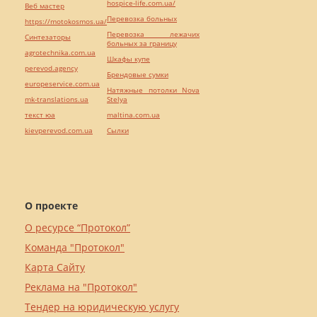
hospice-life.com.ua/
Веб мастер
Перевозка больных
https://motokosmos.ua/
Перевозка лежачих
Синтезаторы
больных за границу
agrotechnika.com.ua
Шкафы купе
perevod.agency
Брендовые сумки
europeservice.com.ua
Натяжные потолки Nova
mk-translations.ua
Stelya
текст юа
maltina.com.ua
kievperevod.com.ua
Cылки
О проекте
О ресурсе “Протокол”
Команда "Протокол"
Карта Сайту
Реклама на "Протокол"
Тендер на юридическую услугу