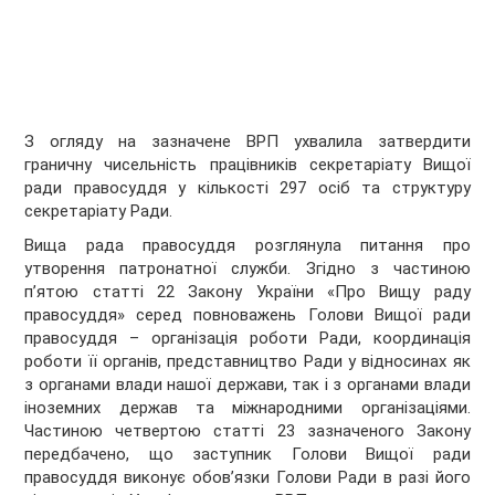
З огляду на зазначене ВРП ухвалила затвердити
граничну чисельність працівників секретаріату Вищої
ради правосуддя у кількості 297 осіб та структуру
секретаріату Ради.
Вища рада правосуддя розглянула питання про
утворення патронатної служби. Згідно з частиною
п’ятою статті 22 Закону України «Про Вищу раду
правосуддя» серед повноважень Голови Вищої ради
правосуддя – організація роботи Ради, координація
роботи її органів, представництво Ради у відносинах як
з органами влади нашої держави, так і з органами влади
іноземних держав та міжнародними організаціями.
Частиною четвертою статті 23 зазначеного Закону
передбачено, що заступник Голови Вищої ради
правосуддя виконує обов’язки Голови Ради в разі його