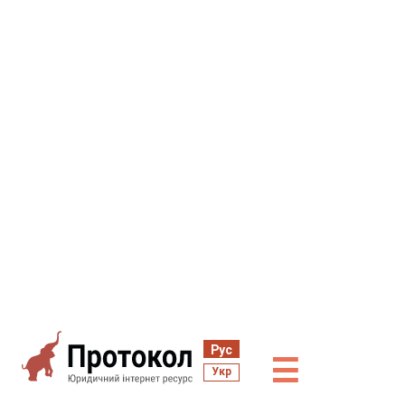
Рус
☰
Укр