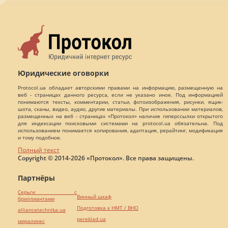
Юридические оговорки
Protocol.ua обладает авторскими правами на информацию, размещенную на
веб - страницах данного ресурса, если не указано иное. Под информацией
понимаются тексты, комментарии, статьи, фотоизображения, рисунки, ящик-
шота, сканы, видео, аудио, другие материалы. При использовании материалов,
размещенных на веб - страницах «Протокол» наличие гиперссылки открытого
для индексации поисковыми системами на protocol.ua обязательна. Под
использованием понимается копирования, адаптация, рерайтинг, модификация
и тому подобное.
Полный текст
Copyright © 2014-2026 «Протокол». Все права защищены.
Партнёры
Серьги с
Винный шкаф
бриллиантами
Подготовка к НМТ / ВНО
alliancetechnika.ua
pereklad.ua
миралинкс