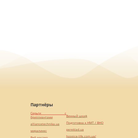
Партнёры
Серьги с
Винный шкаф
бриллиантами
Подготовка к НМТ / ВНО
alliancetechnika.ua
pereklad.ua
миралинкс
hospice-life.com.ua/
Веб мастер