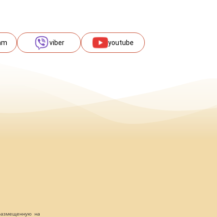
am
viber
youtube
 размещенную на