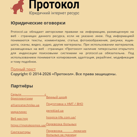
Юридические оговорки
Protocol.ua обладает авторскими правами на информацию, размещенную на
веб - страницах данного ресурса, если не указано иное. Под информацией
понимаются тексты, комментарии, статьи, фотоизображения, рисунки, ящик-
шота, сканы, видео, аудио, другие материалы. При использовании материалов,
размещенных на веб - страницах «Протокол» наличие гиперссылки открытого
для индексации поисковыми системами на protocol.ua обязательна. Под
использованием понимается копирования, адаптация, рерайтинг, модификация
и тому подобное.
Полный текст
Copyright © 2014-2026 «Протокол». Все права защищены.
Партнёры
Серьги с
Винный шкаф
бриллиантами
Подготовка к НМТ / ВНО
alliancetechnika.ua
pereklad.ua
миралинкс
hospice-life.com.ua/
Веб мастер
Перевозка больных
https://motokosmos.ua/
Перевозка лежачих
Синтезаторы
больных за границу