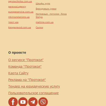
agrotechnika.com.ua
Шкафы купе
perevod.agency
Брендовые сумки
europeservice.com.ua
Натяжные потолки Nova
mk-translations.ua
Stelya
текст юа
maltina.com.ua
kievperevod.com.ua
Cылки
О проекте
О ресурсе “Протокол”
Команда "Протокол"
Карта Сайту
Реклама на "Протокол"
Тендер на юридическую услугу
Пользовательское соглашение