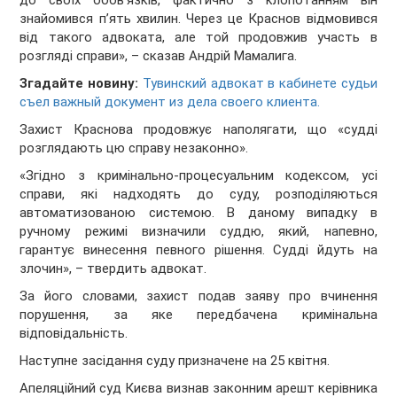
до своїх обов’язків, фактично з клопотанням він
знайомився п’ять хвилин. Через це Краснов відмовився
від такого адвоката, але той продовжив участь в
розгляді справи», – сказав Андрій Мамалига.
Згадайте новину:
Тувинский адвокат в кабинете судьи
съел важный документ из дела своего клиента.
Захист Краснова продовжує наполягати, що «судді
розглядають цю справу незаконно».
«Згідно з кримінально-процесуальним кодексом, усі
справи, які надходять до суду, розподіляються
автоматизованою системою. В даному випадку в
ручному режимі визначили суддю, який, напевно,
гарантує винесення певного рішення. Судді йдуть на
злочин», – твердить адвокат.
За його словами, захист подав заяву про вчинення
порушення, за яке передбачена кримінальна
відповідальність.
Наступне засідання суду призначене на 25 квітня.
Апеляційний суд Києва визнав законним арешт керівника