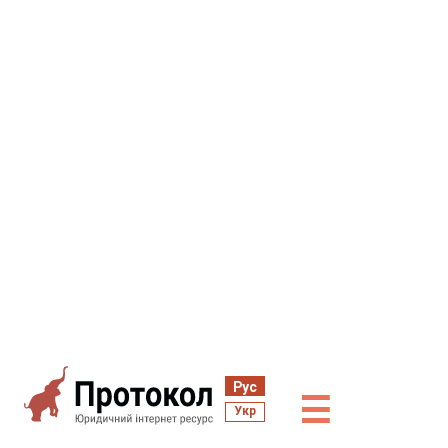
Рус
☰
Укр