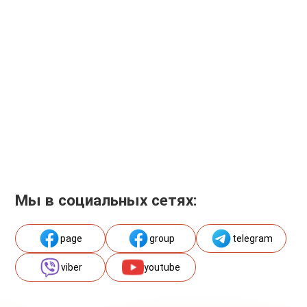
Мы в социальных сетях:
page
group
telegram
viber
youtube