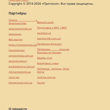
Copyright © 2014-2026 «Протокол». Все права защищены.
Партнёры
Серьги с
Винный шкаф
бриллиантами
Подготовка к НМТ / ВНО
alliancetechnika.ua
pereklad.ua
миралинкс
hospice-life.com.ua/
Веб мастер
Перевозка больных
https://motokosmos.ua/
Перевозка лежачих
Синтезаторы
больных за границу
agrotechnika.com.ua
Шкафы купе
perevod.agency
Брендовые сумки
europeservice.com.ua
Натяжные потолки Nova
mk-translations.ua
Stelya
текст юа
maltina.com.ua
kievperevod.com.ua
Cылки
О проекте