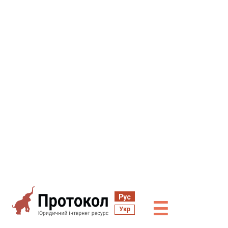
Рус
☰
Укр