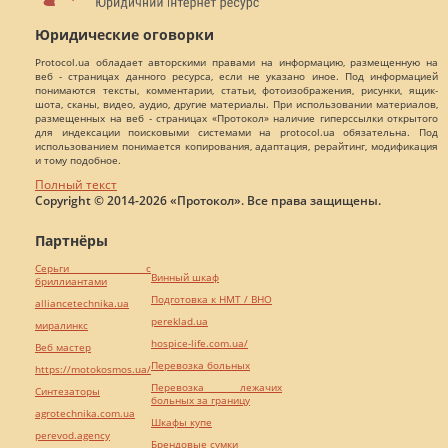
Юридические оговорки
Protocol.ua обладает авторскими правами на информацию, размещенную на
веб - страницах данного ресурса, если не указано иное. Под информацией
понимаются тексты, комментарии, статьи, фотоизображения, рисунки, ящик-
шота, сканы, видео, аудио, другие материалы. При использовании материалов,
размещенных на веб - страницах «Протокол» наличие гиперссылки открытого
для индексации поисковыми системами на protocol.ua обязательна. Под
использованием понимается копирования, адаптация, рерайтинг, модификация
и тому подобное.
Полный текст
Copyright © 2014-2026 «Протокол». Все права защищены.
Партнёры
Серьги с
Винный шкаф
бриллиантами
Подготовка к НМТ / ВНО
alliancetechnika.ua
pereklad.ua
миралинкс
hospice-life.com.ua/
Веб мастер
Перевозка больных
https://motokosmos.ua/
Перевозка лежачих
Синтезаторы
больных за границу
agrotechnika.com.ua
Шкафы купе
perevod.agency
Брендовые сумки