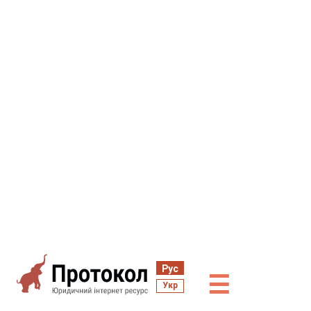
Рус
☰
Укр