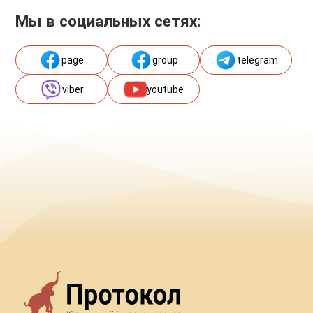
Мы в социальных сетях:
page
group
telegram
viber
youtube