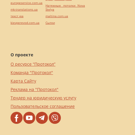
europeservice.com.ua
Натяжные потолки Nova
mk-translations.ua
Stelya
текст юа
maltina.com.ua
kievperevod.com.ua
Cылки
О проекте
О ресурсе “Протокол”
Команда "Протокол"
Карта Сайту
Реклама на "Протокол"
Тендер на юридическую услугу
Пользовательское соглашение