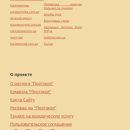
Перевозка лежачих
Синтезаторы
больных за границу
agrotechnika.com.ua
Шкафы купе
perevod.agency
Брендовые сумки
europeservice.com.ua
Натяжные потолки Nova
mk-translations.ua
Stelya
текст юа
maltina.com.ua
kievperevod.com.ua
Cылки
О проекте
О ресурсе “Протокол”
Команда "Протокол"
Карта Сайту
Реклама на "Протокол"
Тендер на юридическую услугу
Пользовательское соглашение