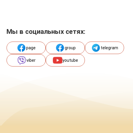
Мы в социальных сетях:
page
group
telegram
viber
youtube