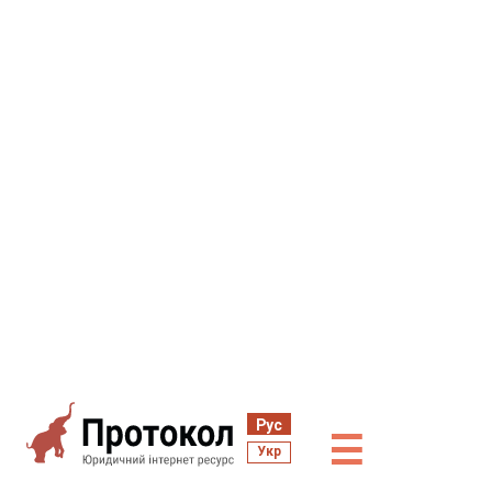
Рус
☰
Укр