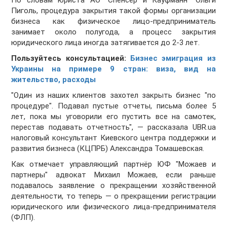
По словам юриста АО "Спенсер и Кауфманн" Ольги
Пиголь, процедура закрытия такой формы организации
бизнеса как физическое лицо-предприниматель
занимает около полугода, а процесс закрытия
юридического лица иногда затягивается до 2-3 лет.
Пользуйтесь консультацией:
Бизнес эмиграция из
Украины на примере 9 стран: виза, вид на
жительство, расходы
"Один из наших клиентов захотел закрыть бизнес "по
процедуре". Подавал пустые отчеты, письма более 5
лет, пока мы уговорили его пустить все на самотек,
перестав подавать отчетность", — рассказала UBR.ua
налоговый консультант Киевского центра поддержки и
развития бизнеса (КЦПРБ) Александра Томашевская.
Как отмечает управляющий партнёр ЮФ "Можаев и
партнеры" адвокат Михаил Можаев, если раньше
подавалось заявление о прекращении хозяйственной
деятельности, то теперь — о прекращении регистрации
юридического или физического лица-предпринимателя
(ФЛП).