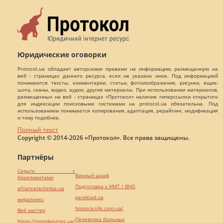
Юридические оговорки
Protocol.ua обладает авторскими правами на информацию, размещенную на
веб - страницах данного ресурса, если не указано иное. Под информацией
понимаются тексты, комментарии, статьи, фотоизображения, рисунки, ящик-
шота, сканы, видео, аудио, другие материалы. При использовании материалов,
размещенных на веб - страницах «Протокол» наличие гиперссылки открытого
для индексации поисковыми системами на protocol.ua обязательна. Под
использованием понимается копирования, адаптация, рерайтинг, модификация
и тому подобное.
Полный текст
Copyright © 2014-2026 «Протокол». Все права защищены.
Партнёры
Серьги с
Винный шкаф
бриллиантами
Подготовка к НМТ / ВНО
alliancetechnika.ua
pereklad.ua
миралинкс
hospice-life.com.ua/
Веб мастер
Перевозка больных
https://motokosmos.ua/