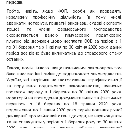
періодів.
Тобто, навіть, якщо ФОП, особи, які провадять
незалежну професійну діяльність (в тому числі,
адвокати, нотаріуси, приватні виконавці, судові експерти
тощо) та члени фермерського господарства
скористаються даною тимчасовою податковою
пільгою від держави щодо несплати ЄСВ за період з 1
по 31 березня та з 1 квітня по 30 квітня 2020 року, даний
період все рівно буде включатись до страхового стажу
останніх.
Також, поміж іншого, вищезазначеним законопроєктом
було внесено інші зміни до податкового законодавства
України, які закріпили: не застосування штрафних санкції
за порушення податкового законодавства, вчинених
протягом періоду з 1 березня по 30 квітня 2020 року;
мораторій на проведення документальних та фактичних
перевірок з 18 березня по 18 травня 2020 року;
подовження до 1 липня 2020 року термін подання річної
декларації про майновий стан і доходи; не нараховувати
та не сплачувати у період з 1 березня року по 30 квітня