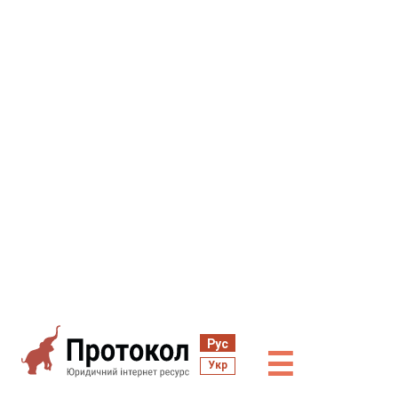
Рус
☰
Укр