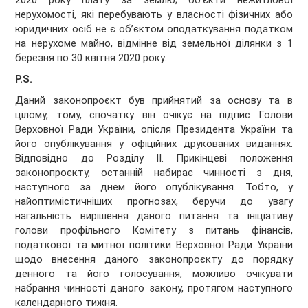
2020 року плату за землю; об’єкти нежитлової
нерухомості, які перебувають у власності фізичних або
юридичних осіб не є об’єктом оподаткування податком
на нерухоме майно, відмінне від земельної ділянки з 1
березня по 30 квітня 2020 року.
P.S.
Даний законопроєкт був прийнятий за основу та в
цілому, тому, спочатку він очікує на підпис Голови
Верховної Ради України, опісля Президента України та
його опублікування у офіційних друкованих виданнях.
Відповідно до Розділу ІІ. Прикінцеві положення
законопроєкту, останній набирає чинності з дня,
наступного за днем його опублікування. Тобто, у
найоптимістичніших прогнозах, беручи до увагу
нагальність вирішення даного питання та ініціативу
голови профільного Комітету з питань фінансів,
податкової та митної політики Верховної Ради України
щодо внесення даного законопроєкту до порядку
денного та його голосування, можливо очікувати
набрання чинності даного закону, протягом наступного
календарного тижня.