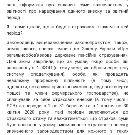
разі, інформація про сплачені суми зазначається у
звітності про нарахування єдиного внеску, за звітний
період.
3.
І саме цікаве, що ж буде з страховим стажем за цей
період?
Законодавці, вищезазначеним законопроєктом, також,
поміж іншого, внесли зміни і до Закону України «Про
загальнообов'язкове державне пенсійне страхування».
Дані зміни закріпили, що за умови, якщо особи, які
зазначені у п. 1 (ФОП (в тому числі, які обрали спрощену
систему оподаткування), особи, які провадять
незалежну професійну діяльність (в тому числі,
адвокати, нотаріуси, приватні виконавці, судові експерти
тощо) та члени фермерського господарства), не
сплачували за себе страхових внесків (в тому числі і
ЄСВ) за періоди з 1 по 31 березня та з 1 квітня по 30
квітня 2020 року, такі періоди включаються до
страхового стажу та вважатиметься, що страхові суми
було сплачено у розмірі мінімального страхового внеску,
визначеного законодавством для кожного з таких