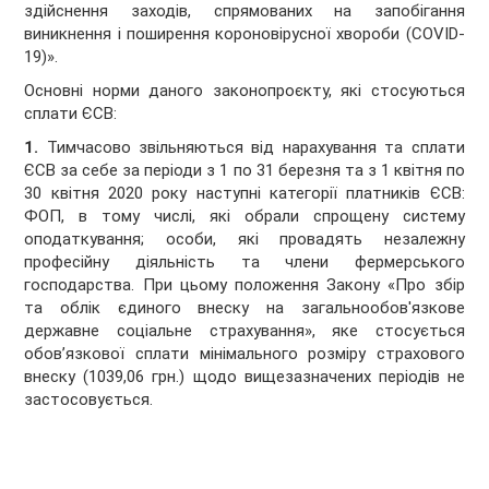
здійснення заходів, спрямованих на запобігання
виникнення і поширення короновірусної хвороби (COVID-
19)».
Основні норми даного законопроєкту, які стосуються
сплати ЄСВ:
1.
Тимчасово звільняються від нарахування та сплати
ЄСВ за себе за періоди з 1 по 31 березня та з 1 квітня по
30 квітня 2020 року наступні категорії платників ЄСВ:
ФОП, в тому числі, які обрали спрощену систему
оподаткування; особи, які провадять незалежну
професійну діяльність та члени фермерського
господарства. При цьому положення Закону «Про збір
та облік єдиного внеску на загальнообов'язкове
державне соціальне страхування», яке стосується
обов’язкової сплати мінімального розміру страхового
внеску (1039,06 грн.) щодо вищезазначених періодів не
застосовується.