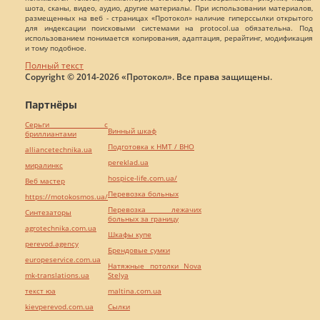
шота, сканы, видео, аудио, другие материалы. При использовании материалов,
размещенных на веб - страницах «Протокол» наличие гиперссылки открытого
для индексации поисковыми системами на protocol.ua обязательна. Под
использованием понимается копирования, адаптация, рерайтинг, модификация
и тому подобное.
Полный текст
Copyright © 2014-2026 «Протокол». Все права защищены.
Партнёры
Серьги с
Винный шкаф
бриллиантами
Подготовка к НМТ / ВНО
alliancetechnika.ua
pereklad.ua
миралинкс
hospice-life.com.ua/
Веб мастер
Перевозка больных
https://motokosmos.ua/
Перевозка лежачих
Синтезаторы
больных за границу
agrotechnika.com.ua
Шкафы купе
perevod.agency
Брендовые сумки
europeservice.com.ua
Натяжные потолки Nova
mk-translations.ua
Stelya
текст юа
maltina.com.ua
kievperevod.com.ua
Cылки