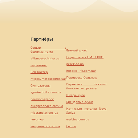
Партнёры
Серьги с
Винный шкаф
бриллиантами
Подготовка к НМТ / ВНО
alliancetechnika.ua
pereklad.ua
миралинкс
hospice-life.com.ua/
Веб мастер
Перевозка больных
https://motokosmos.ua/
Перевозка лежачих
Синтезаторы
больных за границу
agrotechnika.com.ua
Шкафы купе
perevod.agency
Брендовые сумки
europeservice.com.ua
Натяжные потолки Nova
mk-translations.ua
Stelya
текст юа
maltina.com.ua
kievperevod.com.ua
Cылки