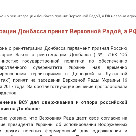
акон о реинтеграции Донбасса принят Верховной Радой, а РФ названа агр
грации Донбасса принят Верховной Радой, а Р
оне о реинтеграции Донбасса парламент признал Россию
ссором Закон о реинтеграции Донбасса (№ 7163 "Об
енностях государственной политики по обеспечению
дарственного суверенитета Украины над временно
пированными территориями в Донецкой и Луганской
стях") принят на заседании Верховной Рады Украины 16
я 2017 года. За соответствующее решение проголосовали
ардепов.
енение ВСУ для сдерживания и отпора российской
ссии на Донбассе
оне указано, что Верховная Рада дает свое согласие на
ние президента Украины об использовании Вооруженных
и других военных формирований для сдерживания и