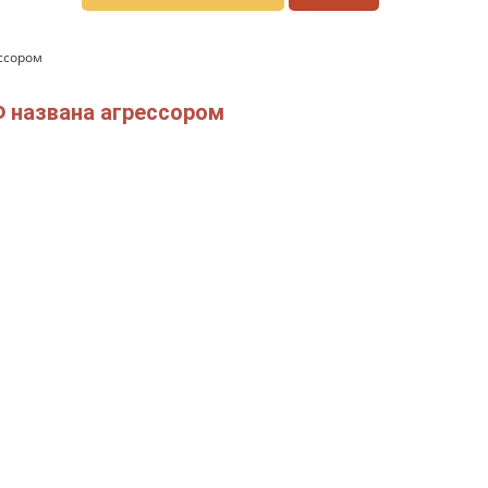
ессором
Ф названа агрессором