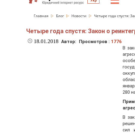
☰
Укр
Главная
Блог
Новости
Четыре года спустя: З
Четыре года спустя: Закон о реинте
18.01.2018
Автор:
Просмотров :
1776
В зак
агре
особ
госу
окку
обла
январ
280 н
Прим
агре
В зак
реше
сил 