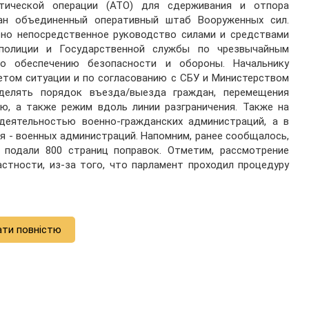
стической операции (АТО) для сдерживания и отпора
ан объединенный оперативный штаб Вооруженных сил.
ено непосредственное руководство силами и средствами
цполиции и Государственной службы по чрезвычайным
о обеспечению безопасности и обороны. Начальнику
етом ситуации и по согласованию с СБУ и Министерством
делять порядок въезда/выезда граждан, перемещения
ю, а также режим вдоль линии разграничения. Также на
деятельностью военно-гражданских администраций, а в
ия - военных администраций. Напомним, ранее сообщалось,
 подали 800 страниц поправок. Отметим, рассмотрение
астности, из-за того, что парламент проходил процедуру
ати повністю