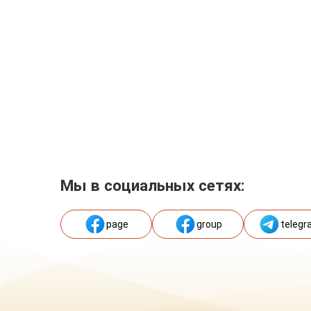
Мы в социальных сетях:
page
group
telegr