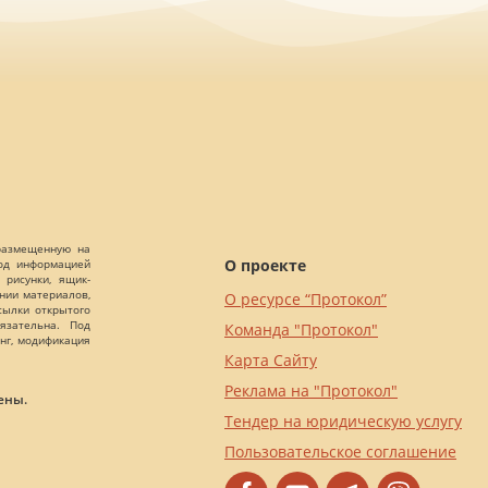
 размещенную на
О проекте
Под информацией
 рисунки, ящик-
ании материалов,
О ресурсе “Протокол”
сылки открытого
язательна. Под
Команда "Протокол"
нг, модификация
Карта Сайту
Реклама на "Протокол"
ены.
Тендер на юридическую услугу
Пользовательское соглашение