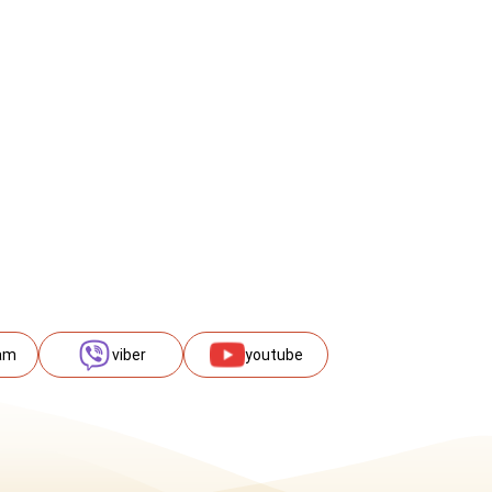
am
viber
youtube