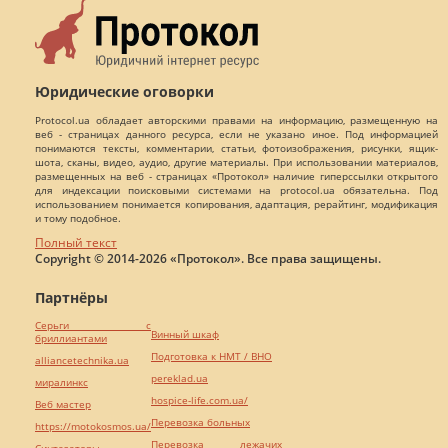
Юридические оговорки
Protocol.ua обладает авторскими правами на информацию, размещенную на
веб - страницах данного ресурса, если не указано иное. Под информацией
понимаются тексты, комментарии, статьи, фотоизображения, рисунки, ящик-
шота, сканы, видео, аудио, другие материалы. При использовании материалов,
размещенных на веб - страницах «Протокол» наличие гиперссылки открытого
для индексации поисковыми системами на protocol.ua обязательна. Под
использованием понимается копирования, адаптация, рерайтинг, модификация
и тому подобное.
Полный текст
Copyright © 2014-2026 «Протокол». Все права защищены.
Партнёры
Серьги с
Винный шкаф
бриллиантами
Подготовка к НМТ / ВНО
alliancetechnika.ua
pereklad.ua
миралинкс
hospice-life.com.ua/
Веб мастер
Перевозка больных
https://motokosmos.ua/
Перевозка лежачих
Синтезаторы