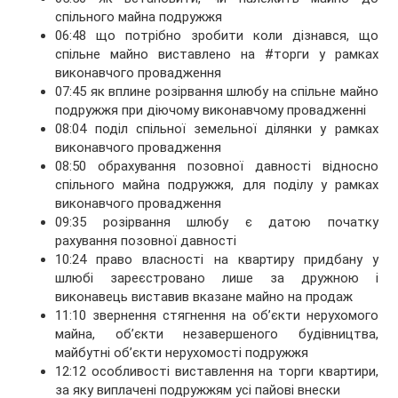
спільного майна подружжя
06:48 що потрібно зробити коли дізнався, що
спільне майно виставлено на #торги у рамках
виконавчого провадження
07:45 як вплине розірвання шлюбу на спільне майно
подружжя при діючому виконавчому провадженні
08:04 поділ спільної земельної ділянки у рамках
виконавчого провадження
08:50 обрахування позовної давності відносно
спільного майна подружжя, для поділу у рамках
виконавчого провадження
09:35 розірвання шлюбу є датою початку
рахування позовної давності
10:24 право власності на квартиру придбану у
шлюбі зареєстровано лише за дружною і
виконавець виставив вказане майно на продаж
11:10 звернення стягнення на об’єкти нерухомого
майна, об’єкти незавершеного будівництва,
майбутні об’єкти нерухомості подружжя
12:12 особливості виставлення на торги квартири,
за яку виплачені подружжям усі пайові внески