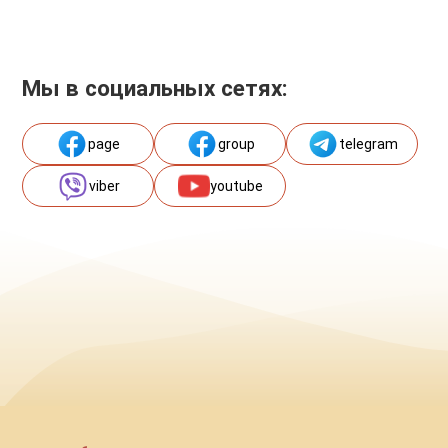
Мы в социальных сетях:
page
group
telegram
viber
youtube