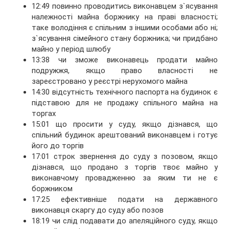
12:49 повинно проводитись виконавцем з`ясування
належності майна боржнику на праві власності;
таке володіння є спільним з іншими особами або ні;
з`ясування сімейного стану боржника; чи придбано
майно у період шлюбу
13:38 чи зможе виконавець продати майно
подружжя, якщо право власності не
зареєстровано у реєстрі нерухомого майна
14:30 відсутність технічного паспорта на будинок є
підставою для не продажу спільного майна на
торгах
15:01 що просити у суду, якщо дізнався, що
спільний будинок арештований виконавцем і готує
його до торгів
17:01 строк звернення до суду з позовом, якщо
дізнався, що продано з торгів твоє майно у
виконавчому провадженню за яким ти не є
боржником
17:25 ефективніше подати на державного
виконавця скаргу до суду або позов
18:19 чи слід подавати до апеляційного суду, якщо