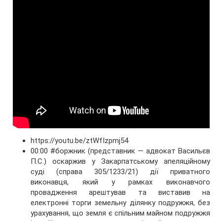
https://youtu.be/ztWfIzpmj54
00:00 #боржник (представник — адвокат Васильєв
П.С.) оскаржив у Закарпатському апеляційному
суді (справа 305/1233/21) дії приватного
виконавця, який у рамках виконавчого
провадження арештував та виставив на
електронні торги земельну ділянку подружжя, без
урахування, що земля є спільним майном подружжя