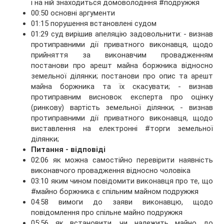
і на ній знаходиться домоволодіння #подружжя
00:50 основні аргументи
01:15 порушення встановлені судом
01:29 суд вирішив апеляцію задовольнити: - визнав
протиправними дії приватного виконавця, щодо
прийняття за виконавчим провадженням
постанови про арешт майна боржника відносно
земельної ділянки; постанови про опис та арешт
майна боржника та їх скасувати; - визнав
протиправним висновок експерта про оцінку
(ринкову) вартість земельної ділянки; - визнав
протиправними дії приватного виконавця, щодо
виставлення на електронні #торги земельної
ділянки;
Питання - відповіді
02:06 як можна самостійно перевірити наявність
виконавчого провадження відносно чоловіка
03:10 яким чином повідомити виконавця про те, що
#майно боржника є спільним майном подружжя
04:58 вимоги до заяви виконавцю, щодо
повідомлення про спільне майно подружжя
05:56 як встановити, чи належить майно до