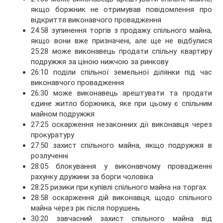
якщо боржник не отримував повідомлення про
відкриття виконавчого провадження
24:58 зупинення торгів з продажу спільного майна,
якщо вони вже призначені, але ще не відбулися
25:28 може виконавець продати спільну квартиру
подружжя за ціною нижчою за ринкову
26:10 поділи спільної земельної ділянки під час
виконавчого провадження
26:30 може виконавець арештувати та продати
єдине житло боржника, яке при цьому є спільним
майном подружжя
27:25 оскарження незаконних дії виконавця через
прокуратуру
27:50 захист спільного майна, якщо подружжя в
розлученні
28:05 блокування у виконавчому провадженні
рахунку дружини за борги чоловіка
28:25 ризики при купівлі спільного майна на торгах
28:58 оскарження дій виконавця, щодо спільного
майна через рік після порушень
30:20 завчасний захист спільного майна від