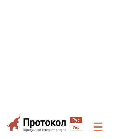
Рус
☰
Укр