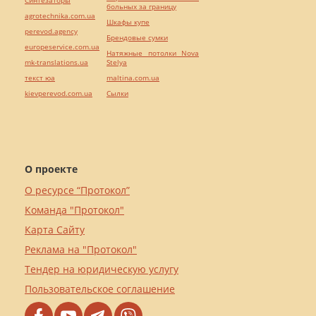
больных за границу
agrotechnika.com.ua
Шкафы купе
perevod.agency
Брендовые сумки
europeservice.com.ua
Натяжные потолки Nova
mk-translations.ua
Stelya
текст юа
maltina.com.ua
kievperevod.com.ua
Cылки
О проекте
О ресурсе “Протокол”
Команда "Протокол"
Карта Сайту
Реклама на "Протокол"
Тендер на юридическую услугу
Пользовательское соглашение