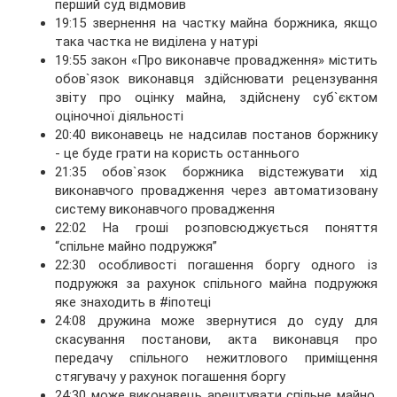
перший суд відмовив
19:15 звернення на частку майна боржника, якщо
така частка не виділена у натурі
19:55 закон «Про виконавче провадження» містить
обов`язок виконавця здійснювати рецензування
звіту про оцінку майна, здійснену суб`єктом
оціночної діяльності
20:40 виконавець не надсилав постанов боржнику
- це буде грати на користь останнього
21:35 обов`язок боржника відстежувати хід
виконавчого провадження через автоматизовану
систему виконавчого провадження
22:02 На гроші розповсюджується поняття
“спільне майно подружжя”
22:30 особливості погашення боргу одного із
подружжя за рахунок спільного майна подружжя
яке знаходить в #іпотеці
24:08 дружина може звернутися до суду для
скасування постанови, акта виконавця про
передачу спільного нежитлового приміщення
стягувачу у рахунок погашення боргу
24:30 може виконавець арештувати спільне майно,