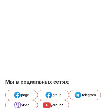
Мы в социальных сетях:
page
group
telegram
viber
youtube