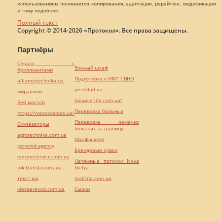
использованием понимается копирования, адаптация, рерайтинг, модификация
и тому подобное.
Полный текст
Copyright © 2014-2026 «Протокол». Все права защищены.
Партнёры
Серьги с
Винный шкаф
бриллиантами
Подготовка к НМТ / ВНО
alliancetechnika.ua
pereklad.ua
миралинкс
hospice-life.com.ua/
Веб мастер
Перевозка больных
https://motokosmos.ua/
Перевозка лежачих
Синтезаторы
больных за границу
agrotechnika.com.ua
Шкафы купе
perevod.agency
Брендовые сумки
europeservice.com.ua
Натяжные потолки Nova
mk-translations.ua
Stelya
текст юа
maltina.com.ua
kievperevod.com.ua
Cылки