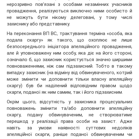
нерозривно пов’язані з особами незамінних учасників
провадження, реалізуються виключно ними особисто й
не можуть бути нікому делеговані, у тому числі
захиснику або представнику.
На переконання ВП ВС, трактування терміна «особа, яка
подала скаргу» як такого, що охоплює не лише
безпосереднього ініціатора апеляційного провадження,
але й уповноважену ним особу, яка діє на його стороні,
означало б, що захисник користується значно ширшими
повноваженнями, ніж сам підзахисний. Тобто в такому
випадку захисник (на відміну від обвинуваченого, котрий
може змінити чи доповнити тільки власну апеляційну
скаргу) був би наділений відповідним правом щодо
скарги, поданої як ним самим, так і його підзахисним.
Окрім цього, відсутність у захисника процесуальних
повноважень змінити та/або доповнити апеляційну
скаргу, подану обвинуваченим, не створюватиме
перешкод у реалізації права особи на захист. Адже
навіть за умови наявності суттєвих недоліків
апеляційної скарги, раніше поданої обвинуваченим чи