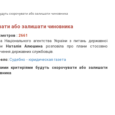
будуть скорочувати або залишати чиновника
вати або залишати чиновника
смотров :
2661
а Національного агентства України з питань державної
жби
Наталія Алюшина
розповіла про плани стосовно
чення державних службовців.
ело:
Судебно - юридическая газета
кими критеріями будуть скорочувати або залишати
івника