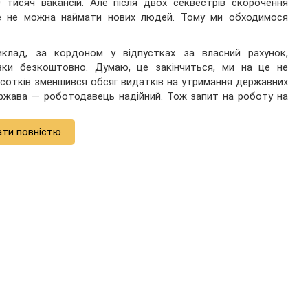
тисяч вакансій. Але після двох секвестрів скорочення
е не можна наймати нових людей. Тому ми обходимося
риклад, за кордоном у відпустках за власний рахунок,
зки безкоштовно. Думаю, це закінчиться, ми на це не
ідсотків зменшився обсяг видатків на утримання державних
ержава ― роботодавець надійний. Тож запит на роботу на
ати повністю