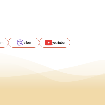
am
viber
youtube