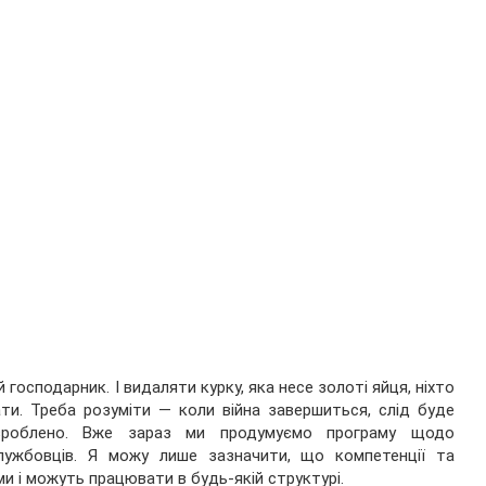
господарник. І видаляти курку, яка несе золоті яйця, ніхто
ати. Треба розуміти ― коли війна завершиться, слід буде
зроблено. Вже зараз ми продумуємо програму щодо
службовців. Я можу лише зазначити, що компетенції та
и і можуть працювати в будь-якій структурі.