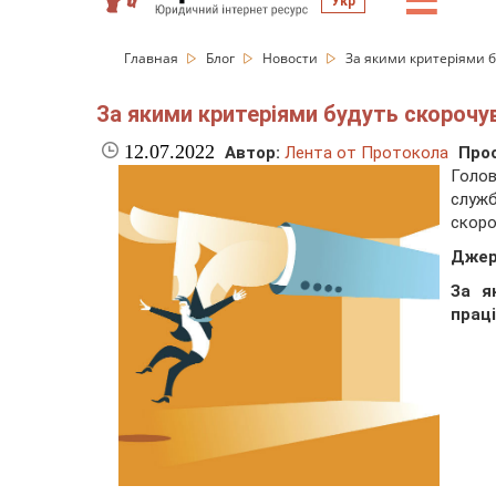
☰
Укр
Главная
Блог
Новости
За якими критеріями 
За якими критеріями будуть скорочу
12.07.2022
Автор:
Лента от Протокола
Про
Голов
слу
скоро
Джер
За я
прац