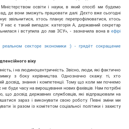
Міністерством освіти і науки, в який спосіб ми будемо
сад, де вони зможуть працювати далі. Дехто вже сьогодні
анує звільнитися, хтось планує перепрофілюватися, хтось
У нас є такий випадок: категорія А, державний секретар
льнилася і вступила до лав ЗСУ», - зазначила вона в
ефірі
 реальном секторе экономики :) - грядёт сокращение
пенсійного віку
дяність, і на людиноцентричність. Звісно, люди, які фактично
имку з боку керівництва. Однозначно скажу: ті, хто
ій досвід, знання і компетенції. Тому що коли ми почнемо
 не буде часу на вирощування нових фахівців. Нам потрібні
аю, що досвід державних службовців, які відпрацювали на
шатися зараз і виконувати свою роботу. Певні зміни ми
ати їх разом із комітетом соціальної політики і захисту