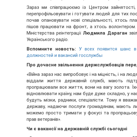
Зараз ми співпрацюємо із Центром зайнятості, 
перепрофільовувати і готувати людей для тих по
почав опановувати нові спеціальності, хтось пл
пішов працювати на фронт, а хтось волонтером. 
Міністерства реінтеграції
Людмила Дараган
зві
Українського радіо.
Вспомните новость:
У всех появится шанс в
должностей и вакансий госслужбы
Про дочасне звільнення держслужбовців перед
«Війна зараз нас випробовує і на міцність, і на лю
віддали життя державній службі, мають підтр
пропрацювали все життя, вони на вагу золота. Їхн
відновлювати країну, нам буде дуже складно, у нас
будуть мізки, радники, спеціалісти. Тому я вваж
державу, надаючи послуги громадянам, мають ли
можемо просто тримати у фокусі та пропрацьовув
прав ветеранів».
Чи є вакансії на державній службі сьогодні