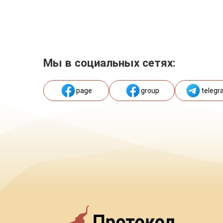
Мы в социальных сетях:
page
group
telegr