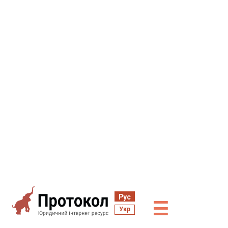
Рус
☰
Укр