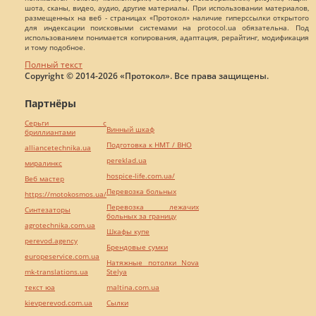
шота, сканы, видео, аудио, другие материалы. При использовании материалов,
размещенных на веб - страницах «Протокол» наличие гиперссылки открытого
для индексации поисковыми системами на protocol.ua обязательна. Под
использованием понимается копирования, адаптация, рерайтинг, модификация
и тому подобное.
Полный текст
Copyright © 2014-2026 «Протокол». Все права защищены.
Партнёры
Серьги с
Винный шкаф
бриллиантами
Подготовка к НМТ / ВНО
alliancetechnika.ua
pereklad.ua
миралинкс
hospice-life.com.ua/
Веб мастер
Перевозка больных
https://motokosmos.ua/
Перевозка лежачих
Синтезаторы
больных за границу
agrotechnika.com.ua
Шкафы купе
perevod.agency
Брендовые сумки
europeservice.com.ua
Натяжные потолки Nova
mk-translations.ua
Stelya
текст юа
maltina.com.ua
kievperevod.com.ua
Cылки