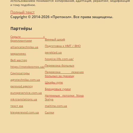
использованием понимается копирования, адаптация, рерайтинг, модификация
и тому подобное.
Полный текст
Copyright © 2014-2026 «Протокол». Все права защищены.
Партнёры
Серьги с
Винный шкаф
бриллиантами
Подготовка к НМТ / ВНО
alliancetechnika.ua
pereklad.ua
миралинкс
hospice-life.com.ua/
Веб мастер
Перевозка больных
https://motokosmos.ua/
Перевозка лежачих
Синтезаторы
больных за границу
agrotechnika.com.ua
Шкафы купе
perevod.agency
Брендовые сумки
europeservice.com.ua
Натяжные потолки Nova
mk-translations.ua
Stelya
текст юа
maltina.com.ua
kievperevod.com.ua
Cылки