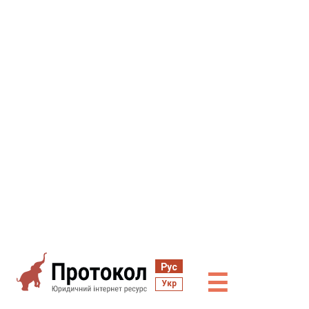
Рус
☰
Укр