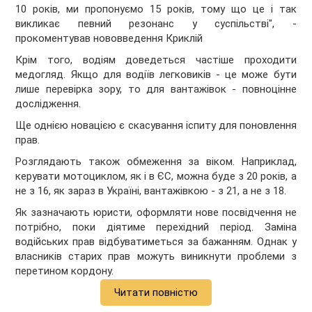
10 років, ми пропонуємо 15 років, тому що це і так
викликає певний резонанс у суспільстві", -
прокоментував нововведення Криклій
Крім того, водіям доведеться частіше проходити
медогляд. Якщо для водіїв легковиків - це може бути
лише перевірка зору, то для вантажівок - повноцінне
дослідження.
Ще однією новацією є скасування іспиту для поновлення
прав.
Розглядають також обмеження за віком. Наприклад,
керувати мотоциклом, як і в ЄС, можна буде з 20 років, а
не з 16, як зараз в Україні, вантажівкою - з 21, а не з 18.
Як зазначають юристи, оформляти нове посвідчення не
потрібно, поки діятиме перехідний період. Заміна
водійських прав відбуватиметься за бажанням. Однак у
власників старих прав можуть виникнути проблеми з
перетином кордону.
Читати повністю