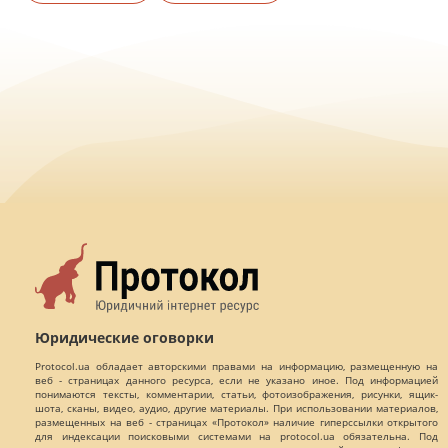
Юридические оговорки
Protocol.ua обладает авторскими правами на информацию, размещенную на
веб - страницах данного ресурса, если не указано иное. Под информацией
понимаются тексты, комментарии, статьи, фотоизображения, рисунки, ящик-
шота, сканы, видео, аудио, другие материалы. При использовании материалов,
размещенных на веб - страницах «Протокол» наличие гиперссылки открытого
для индексации поисковыми системами на protocol.ua обязательна. Под