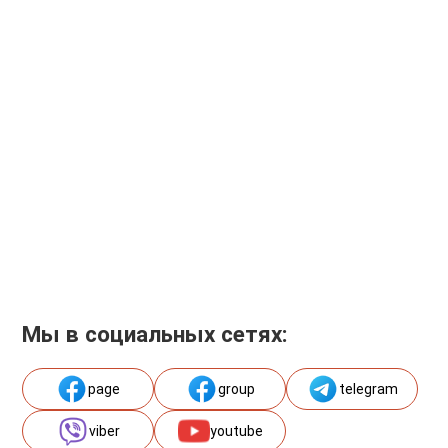
Мы в социальных сетях:
page
group
telegram
viber
youtube